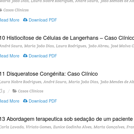
aria João Dias, Laura Nobre Rodrigues, André Saura, João Mendes de Abre
Casos Clínicos
ead More
Download PDF
10 Histiocitose de Células de Langerhans – Caso Clínic
ndré Saura, Maria João Dias, Laura Rodrigues, João Abreu, José Malva Co
ead More
Download PDF
11 Disqueratose Congénita: Caso Clínico
aura Nobre Rodrigues, André Saura, Maria João Dias, João Mendes de Abr
5
Casos Clínicos
ead More
Download PDF
13 Abordagem terapeutica sob sedação de um paciente 
arla Lavado, Viriato Gomes, Eunice Godinho Alves, Marta Gonçalves, Fra