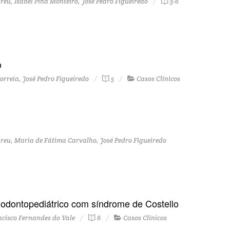
u, Isabel Pina Monteiro, José Pedro Figueiredo
5-6
o
rreia, José Pedro Figueiredo
5
Casos Clínicos
eu, Maria de Fátima Carvalho, José Pedro Figueiredo
odontopediátrico com síndrome de Costello
ncisco Fernandes do Vale
6
Casos Clínicos