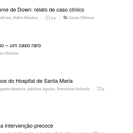
me de Down: relato de caso clínico
edroso, Pedro Nicolau
3-4
Casos Clínicos
no – um caso raro
s Clínicos
sos do Hospital de Santa Maria
gusto Rosário, Adelina Aguiar, Francisco Salvado
4
ma intervenção precoce