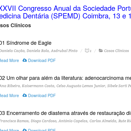
XVII Congresso Anual da Sociedade Port
dicina Dentária (SPEMD) Coimbra, 13 e 1
sos Clínicos
01 Síndrome de Eagle
aniela Cação, Daniela Rolo, Asdrubal Pinto
1
Casos Clínicos
ead More
Download PDF
02 Um olhar para além da literatura: adenocarcinoma me
na Ribeiro, Kaisermann Costa, Celso Augusto Lemos Junior, Sibele Sarti 
ead More
Download PDF
03 Encerramento de diastema através de restauração di
rancisco Ramos, Diogo Cardoso, António Capelas, Carlos Almeida, Rute Ri
ead More
Download PDF