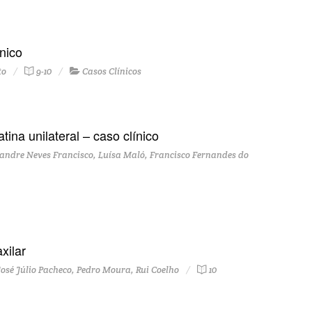
nico
to
9-10
Casos Clínicos
na unilateral – caso clínico
andre Neves Francisco, Luísa Maló, Francisco Fernandes do
xilar
osé Júlio Pacheco, Pedro Moura, Rui Coelho
10