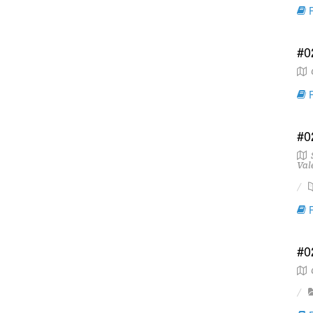
R
#0
C
R
#0
S
Val
R
#0
G