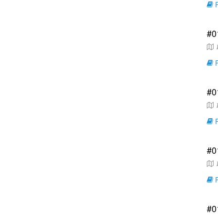
R
#0
F
R
#0
R
R
#0
I
R
#0