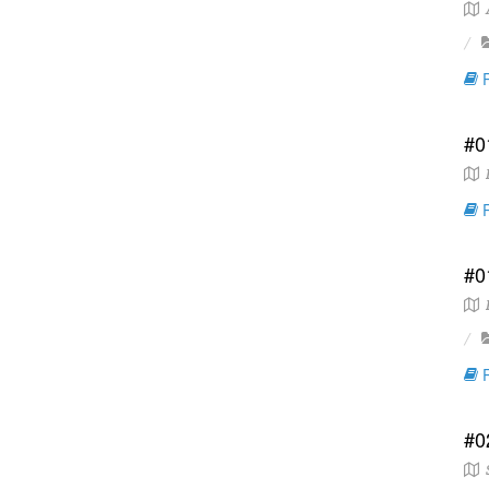
A
R
#0
L
R
#0
H
R
#0
S