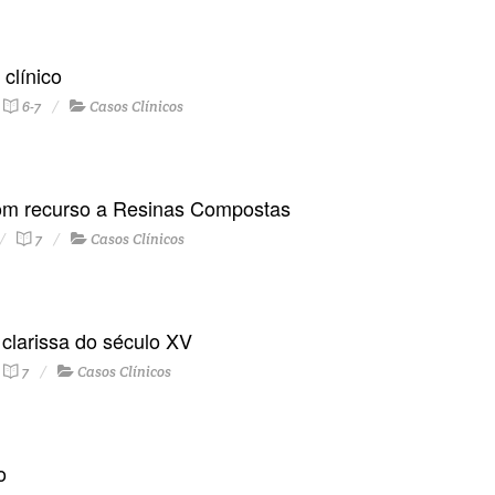
clínico
6-7
Casos Clínicos
 com recurso a Resinas Compostas
7
Casos Clínicos
clarissa do século XV
7
Casos Clínicos
o