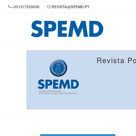
+351217520056
REVISTA@SPEMD.PT
Revista P