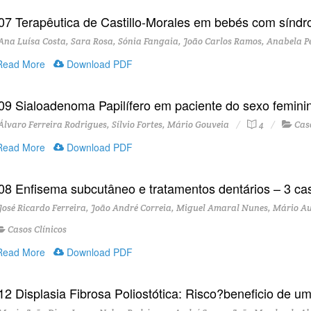
07 Terapêutica de Castillo-Morales em bebés com síndro
na Luísa Costa, Sara Rosa, Sónia Fangaia, João Carlos Ramos, Anabela P
ead More
Download PDF
09 Sialoadenoma Papilífero em paciente do sexo femini
lvaro Ferreira Rodrigues, Sílvio Fortes, Mário Gouveia
4
Caso
ead More
Download PDF
08 Enfisema subcutâneo e tratamentos dentários – 3 ca
osé Ricardo Ferreira, João André Correia, Miguel Amaral Nunes, Mário Au
Casos Clínicos
ead More
Download PDF
12 Displasia Fibrosa Poliostótica: Risco?beneficio de u