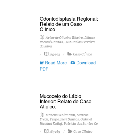
Odontodisplasia Regional:
Relato de um Caso
Clínico
Artur de Oliveira Ribeiro, Liliane
Poconé Dantas, Luiz Carlos Ferreira
da Silva
159-163
Caso ClÍnico
Read More
Download
PDF
Mucocelo do Lábio
Inferior: Relato de Caso
Atípico.
Marcus Woltmann, Marcos
Frech, Felipe Eilert Santos, Gabriel
Haddad Kalluf, Patrícia dos Santos Cé
165-169
Caso ClÍnico