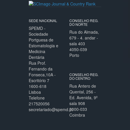
SEDE NACIONAL
CONSELHO REG.
DO NORTE
SPEMD -
Rua do Almada,
Sociedade
679 - 4. andar -
Portguesa de
sala 403
Estomatologia e
4050-039
Medicina
Porto
Dentária
Rua Prof.
Fernando da
Fonseca,10A -
CONSELHO REG.
DO CENTRO
Escritório 7
Rua Antero de
1600-618
Quental, 256 -
Lisboa
Ed. Avenida, 9º
Telefone
sala 908
217520056
3000-033
secretariado@spemd.pt
Coimbra