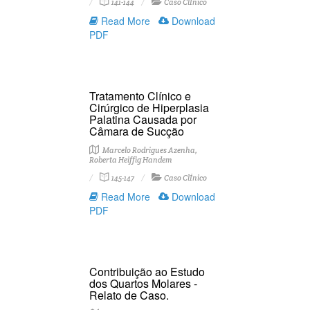
141-144
Caso ClÍnico
Read More
Download
PDF
Tratamento Clínico e
Cirúrgico de Hiperplasia
Palatina Causada por
Câmara de Sucção
Marcelo Rodrigues Azenha,
Roberta Heiffig Handem
145-147
Caso ClÍnico
Read More
Download
PDF
Contribuição ao Estudo
dos Quartos Molares -
Relato de Caso.