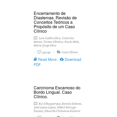
Encerramento de
Diastemas. Revisão de
Conceitos Teóricos a
Propósito de um Caso
Clínico
Luís Coelho Silva, Catarina
Matos, Teresa Oliveira, Paulo Melo,
Mário Jorge Silva
133-139
Caso ClÍnico
Read More
Download
PDF
Carcinoma Escamoso do
Bordo Lingual. Caso
Clínico.
Rui Albuquerque, Romão Esteves,
José López-López, Albert Estrugo-
Devesa, Eduardo Chimenos-Küstner