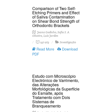
Comparison of Two Self-
Etching Primers and Effect
of Saliva Contamination
on Shear Bond Strength of
Orthodontic Brackets
Joana Godinho, Sofia S. A.
Oliveira, Luis Jardim
197-203
Investigação
Read More
Download
PDF
Estudo com Microscópio
Electrónico de Varrimento,
das Alterações
Morfológicas da Superfície
do Esmalte, após
Tratamento com Dois
Sistemas de
Branqueamento