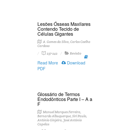
Lesões Ósseas Maxilares
Contendo Tecido de
Células Gigantes
A. Gomes da Silva, Carlos Coelho
Cardoso
237-242
Revisão
Read More
Download
PDF
Glossário de Termos
Endodônticos Parte I – A a
F
Manuel Marques Ferreira,
Bernardo Albuquerque, Siri Paulo,
António Ginjeira, José António
Capelas