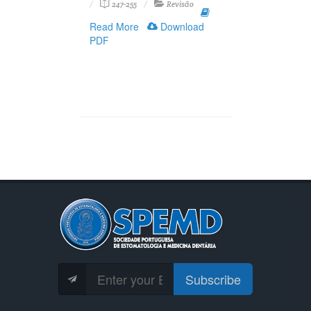
247-255
Revisão
Read More
Download
PDF
Subscribe