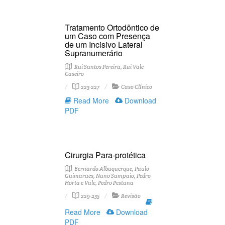
Tratamento Ortodôntico de
um Caso com Presença
de um Incisivo Lateral
Supranumerário
Rui Santos Pereira, Rui Vale
Caseiro
223-227
Caso ClÍnico
Read More
Download
PDF
Cirurgia Para-protética
Bernardo Albuquerque, Paulo
Guimarães, Nuno Sampaio, Pedro
Horta e Vale, Pedro Pestana
229-235
Revisão
Read More
Download
PDF