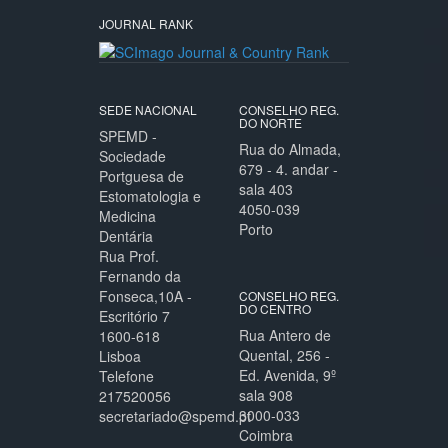
JOURNAL RANK
SEDE NACIONAL
CONSELHO REG.
DO NORTE
SPEMD -
Rua do Almada,
Sociedade
679 - 4. andar -
Portguesa de
sala 403
Estomatologia e
4050-039
Medicina
Porto
Dentária
Rua Prof.
Fernando da
Fonseca,10A -
CONSELHO REG.
DO CENTRO
Escritório 7
Rua Antero de
1600-618
Quental, 256 -
Lisboa
Ed. Avenida, 9º
Telefone
sala 908
217520056
3000-033
secretariado@spemd.pt
Coimbra