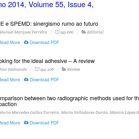
o 2014, Volume 55, Issue 4,
E e SPEMD: sinergismo rumo ao futuro
Manuel Marques Ferreira
193-000
Editorial
ead More
Download PDF
oking for the ideal adhesive – A review
Ana Sezinando
194-206
Review
ead More
Download PDF
mparison between two radiographic methods used for the 
paction
Maria Mercedes Gallas-Torreira, Maria Valladares-Durán, Mónica López-
ead More
Download PDF