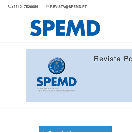
+351217520056
REVISTA@SPEMD.PT
Revista P