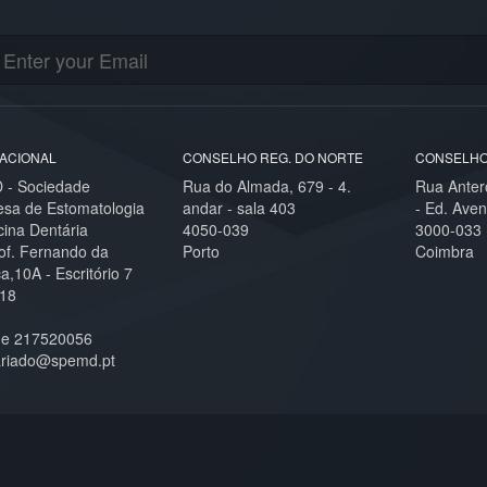
ACIONAL
CONSELHO REG. DO NORTE
CONSELHO
- Sociedade
Rua do Almada, 679 - 4.
Rua Anter
esa de Estomatologia
andar - sala 403
- Ed. Aven
cina Dentária
4050-039
3000-033
of. Fernando da
Porto
Coimbra
,10A - Escritório 7
18
ne 217520056
ariado@spemd.pt