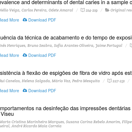
evalence and determinants of dental caries in a sample o
élio Veiga, Carlos Pereira, Odete Amaral
214-219
Original re
ead More
Download PDF
fluência da técnica de acabamento e do tempo de exposiç
nês Henriques, Bruno Seabra, Sofia Arantes-Oliveira, Jaime Portugal
ead More
Download PDF
sistência à flexão de espigões de fibra de vidro após est
ui Canelas, Helena Salgado, Mário Vaz, Pedro Mesquita
227-231
ead More
Download PDF
mportamentos na desinfeção das impressões dentárias p
 Viseu
arta Cristina Marinheiro Marques, Susana Carina Rebelo Amorim, Filipe
ueiral, André Ricardo Maia Correia