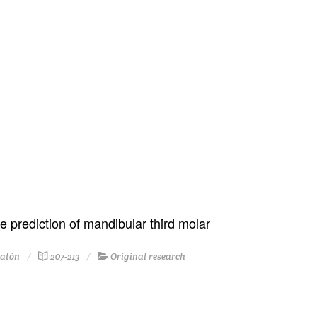
prediction of mandibular third molar
Ratón
207-213
Original research