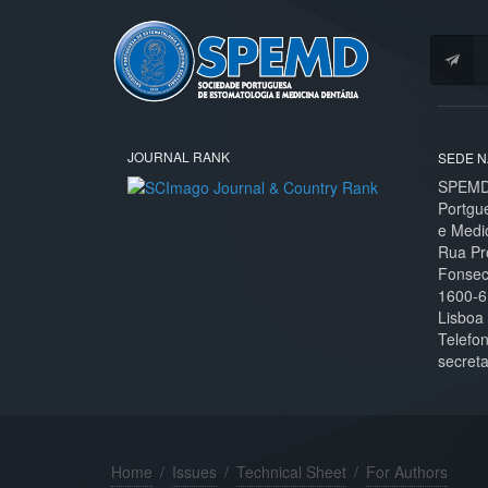
JOURNAL RANK
SEDE N
SPEMD 
Portgu
e Medi
Rua Pr
Fonseca
1600-6
Lisboa
Telefo
secret
Home
/
Issues
/
Technical Sheet
/
For Authors