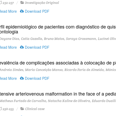
232-237
Investigação Original
ead More
Download PDF
rfil epidemiológico de pacientes com diagnóstico de qu
ontologia
ayane Dias, Catia Gazolla, Bruno Matos, Soraya Grossmann, Lucinei Oliv
ead More
Download PDF
evalência de complicações associadas à colocação de pi
Andreia Simões, Maria Conceição Manso, Ricardo Faria de Almeida, Móni
ead More
Download PDF
tensive arteriovenous malformation in the face of a pedia
atheus Furtado de Carvalho, Natacha Kaline de Oliveira, Eduardo Duail
250-255
Clinical case