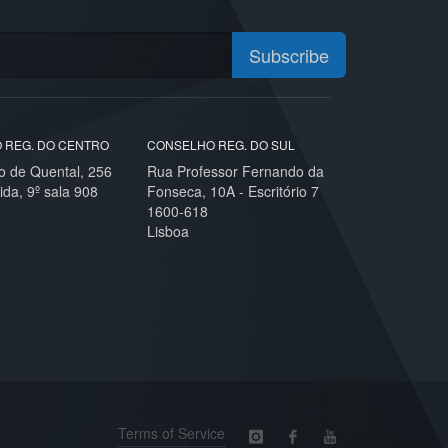
Subscribe
 REG. DO CENTRO
CONSELHO REG. DO SUL
o de Quental, 256
Rua Professor Fernando da
ida, 9º sala 908
Fonseca, 10A - Escritório 7
1600-618
Lisboa
Terms of Service