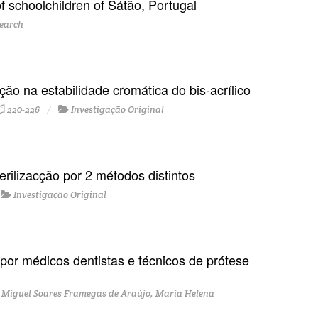
f schoolchildren of Sátão, Portugal
search
ão na estabilidade cromática do bis-acrílico
220-226
Investigação Original
erilizacção por 2 métodos distintos
Investigação Original
or médicos dentistas e técnicos de prótese
 Miguel Soares Framegas de Araújo, Maria Helena