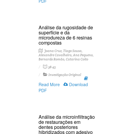
PDF
Análise da rugosidade de
superfície e da
microdureza de 6 resinas
compostas
Joana Cruz, Tiago Sousa,
Alexandre Cavalheiro, Ana Pequeno,
Bernardo Romão, Catarina Coito
38-45
Investigação Original
Read More
Download
PDF
Análise da microinfiltração
de restaurações em
dentes posteriores
hibridizados com adesivo