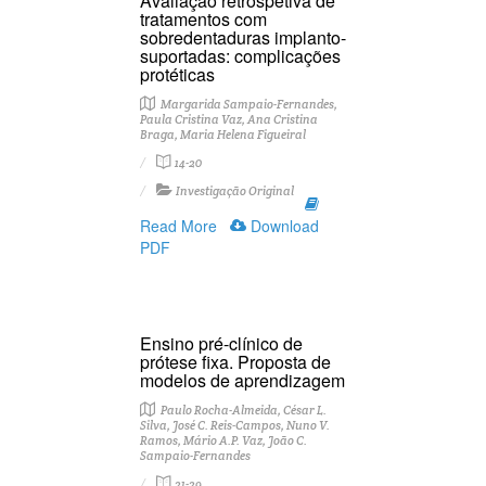
Avaliação retrospetiva de
tratamentos com
sobredentaduras implanto-
suportadas: complicações
protéticas
Margarida Sampaio-Fernandes,
Paula Cristina Vaz, Ana Cristina
Braga, Maria Helena Figueiral
14-20
Investigação Original
Read More
Download
PDF
Ensino pré-clínico de
prótese fixa. Proposta de
modelos de aprendizagem
Paulo Rocha-Almeida, César L.
Silva, José C. Reis-Campos, Nuno V.
Ramos, Mário A.P. Vaz, João C.
Sampaio-Fernandes
21-29