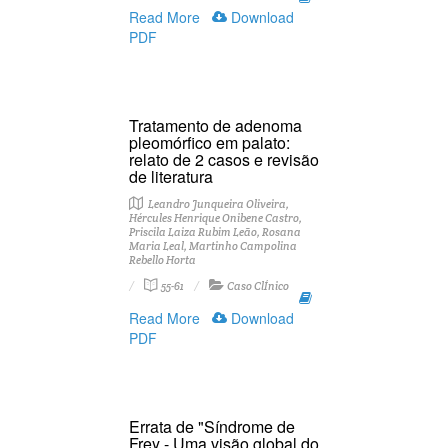
Read More
Download
PDF
Tratamento de adenoma
pleomórfico em palato:
relato de 2 casos e revisão
de literatura
Leandro Junqueira Oliveira,
Hércules Henrique Onibene Castro,
Priscila Laiza Rubim Leão, Rosana
Maria Leal, Martinho Campolina
Rebello Horta
55-61
Caso ClÍnico
Read More
Download
PDF
Errata de "Síndrome de
Frey - Uma visão global do