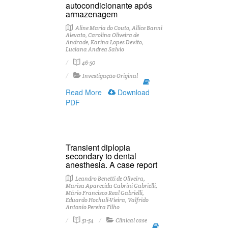
autocondicionante após
armazenagem
Aline Maria do Couto, Allice Banni
Alevato, Carolina Oliveira de
Andrade, Karina Lopes Devito,
Luciana Andrea Salvio
46-50
Investigação Original
Read More
Download
PDF
Transient diplopia
secondary to dental
anesthesia. A case report
Leandro Benetti de Oliveira,
Marisa Aparecida Cabrini Gabrielli,
Mário Francisco Real Gabrielli,
Eduardo Hochuli-Vieira, Valfrido
Antonio Pereira Filho
51-54
Clinical case