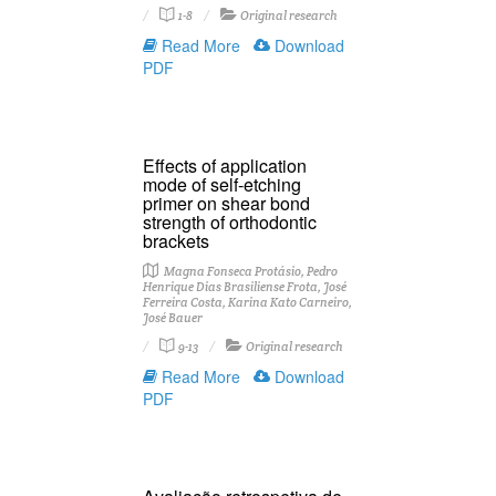
1-8
Original research
Read More
Download
PDF
Effects of application
mode of self-etching
primer on shear bond
strength of orthodontic
brackets
Magna Fonseca Protásio, Pedro
Henrique Dias Brasiliense Frota, José
Ferreira Costa, Karina Kato Carneiro,
José Bauer
9-13
Original research
Read More
Download
PDF