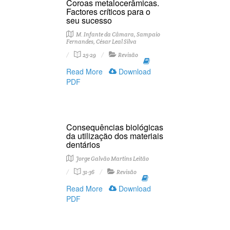
Coroas metalocerâmicas.
Factores críticos para o
seu sucesso
M. Infante da Câmara, Sampaio
Fernandes, César Leal Silva
25-29
Revisão
Read More
Download
PDF
Consequências biológicas
da utilização dos materiais
dentários
Jorge Galvão Martins Leitão
31-36
Revisão
Read More
Download
PDF