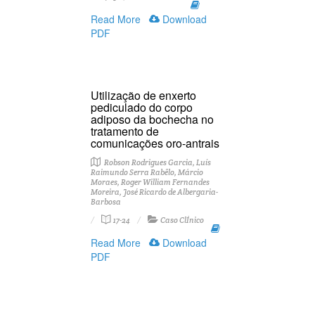
Read More
Download
PDF
Utilização de enxerto
pediculado do corpo
adiposo da bochecha no
tratamento de
comunicações oro-antrais
Robson Rodrigues Garcia, Luís
Raimundo Serra Rabêlo, Márcio
Moraes, Roger William Fernandes
Moreira, José Ricardo de Albergaria-
Barbosa
17-24
Caso ClÍnico
Read More
Download
PDF