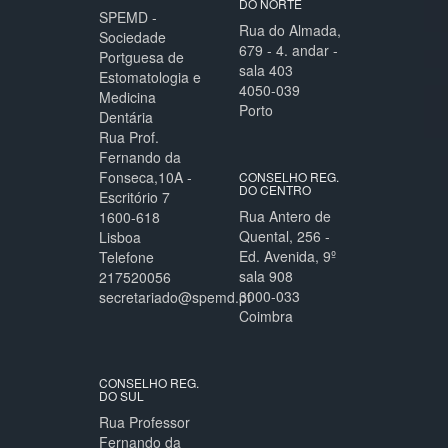
DO NORTE
SPEMD -
Rua do Almada,
Sociedade
679 - 4. andar -
Portguesa de
sala 403
Estomatologia e
4050-039
Medicina
Porto
Dentária
Rua Prof.
Fernando da
Fonseca,10A -
CONSELHO REG.
DO CENTRO
Escritório 7
Rua Antero de
1600-618
Quental, 256 -
Lisboa
Ed. Avenida, 9º
Telefone
sala 908
217520056
3000-033
secretariado@spemd.pt
Coimbra
CONSELHO REG.
DO SUL
Rua Professor
Fernando da