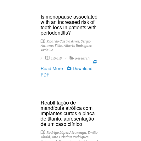
Is menopause associated
with an increased risk of
tooth loss in patients with
periodontitis?
Ricardo Castro Alves, Sérgio
Antunes Félix, Alberto Rodriguez
Archilla
210-216
Research
Read More
Download
PDF
Reabilitação de
mandíbula atrófica com
implantes curtos e placa
de titânio: apresentação
de um caso clínico
Rodrigo López Alvarenga, Emílio
Akaki, Ana Cristina Rodrigues