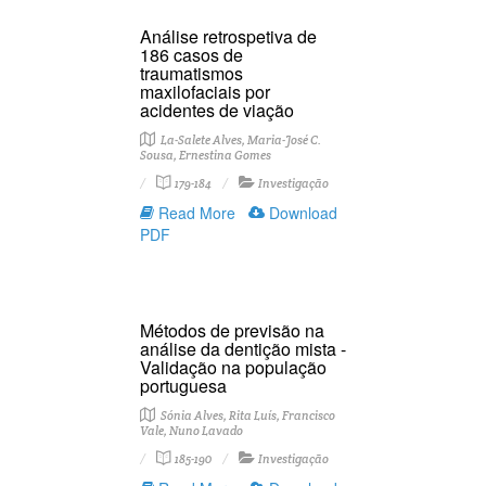
Análise retrospetiva de
186 casos de
traumatismos
maxilofaciais por
acidentes de viação
La-Salete Alves, Maria-José C.
Sousa, Ernestina Gomes
179-184
Investigação
Read More
Download
PDF
Métodos de previsão na
análise da dentição mista -
Validação na população
portuguesa
Sónia Alves, Rita Luís, Francisco
Vale, Nuno Lavado
185-190
Investigação