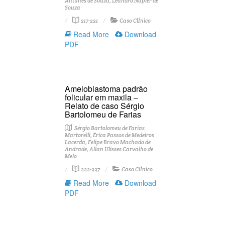
Antunes de Souza, Leandro Napier de
Souza
217-221
Caso ClÍnico
Read More
Download
PDF
Ameloblastoma padrão
folicular em maxila –
Relato de caso Sérgio
Bartolomeu de Farias
Sérgio Bartolomeu de Farias
Martorelli, Érica Passos de Medeiros
Lacerda, Felipe Bravo Machado de
Andrade, Allan Ulisses Carvalho de
Melo
222-227
Caso ClÍnico
Read More
Download
PDF