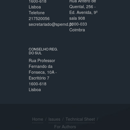
Rua Antero de
1600-618
Quental, 256 -
Lisboa
Ed. Avenida, 9º
Telefone
sala 908
217520056
3000-033
secretariado@spemd.pt
Coimbra
CONSELHO REG.
DO SUL
Rua Professor
Fernando da
Fonseca, 10A -
Escritório 7
1600-618
Lisboa
Home
/
Issues
/
Technical Sheet
/
For Authors