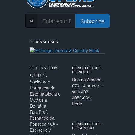
Subscribe
JOURNAL RANK
SEDE NACIONAL
CONSELHO REG.
DO NORTE
SPEMD -
Rua do Almada,
Sociedade
679 - 4. andar -
Portguesa de
sala 403
Estomatologia e
4050-039
Medicina
Porto
Dentária
Rua Prof.
Fernando da
Fonseca,10A -
CONSELHO REG.
DO CENTRO
Escritório 7