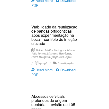
Read More
Download
PDF
Viabilidade da reutilização
de bandas ortodônticas
após experimentação na
boca – controlo de infeção
cruzada
Helena Maltez Rodrigues, Maria
João Ponces, Mariana Henriques,
Pedro Mesquita, Jorge Dias Lopes
191-196
Investigação
Read More
Download
PDF
Abcessos cervicais
profundos de origem
dentária – revisão de 105
casos