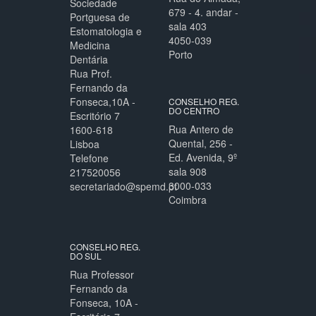
Sociedade
679 - 4. andar -
Portguesa de
sala 403
Estomatologia e
4050-039
Medicina
Porto
Dentária
Rua Prof.
Fernando da
Fonseca,10A -
CONSELHO REG.
DO CENTRO
Escritório 7
Rua Antero de
1600-618
Quental, 256 -
Lisboa
Ed. Avenida, 9º
Telefone
sala 908
217520056
3000-033
secretariado@spemd.pt
Coimbra
CONSELHO REG.
DO SUL
Rua Professor
Fernando da
Fonseca, 10A -