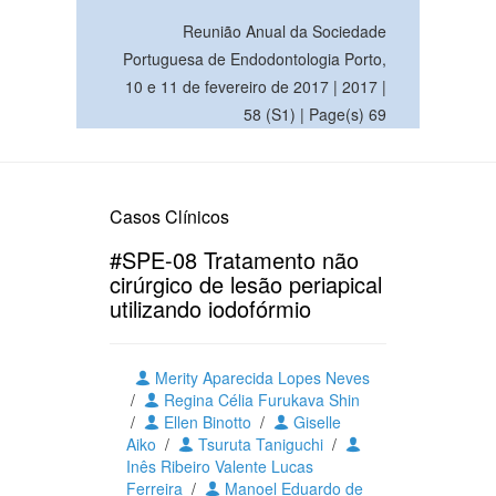
Reunião Anual da Sociedade
Portuguesa de Endodontologia Porto,
10 e 11 de fevereiro de 2017 | 2017 |
58 (S1) | Page(s) 69
Casos Clínicos
#SPE-08 Tratamento não
cirúrgico de lesão periapical
utilizando iodofórmio
Merity Aparecida Lopes Neves
/
Regina Célia Furukava Shin
/
Ellen Binotto
/
Giselle
Aiko
/
Tsuruta Taniguchi
/
Inês Ribeiro Valente Lucas
Ferreira
/
Manoel Eduardo de