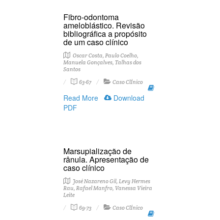
Fibro-odontoma
ameloblástico. Revisão
bibliográfica a propósito
de um caso clínico
Oscar Costa, Paulo Coelho,
Manuela Gonçalves, Talhas dos
Santos
63-67
Caso ClÍnico
Read More
Download
PDF
Marsupialização de
rânula. Apresentação de
caso clínico
José Nazareno Gil, Levy Hermes
Rau, Rafael Manfro, Vanessa Vieira
Leite
69-73
Caso ClÍnico