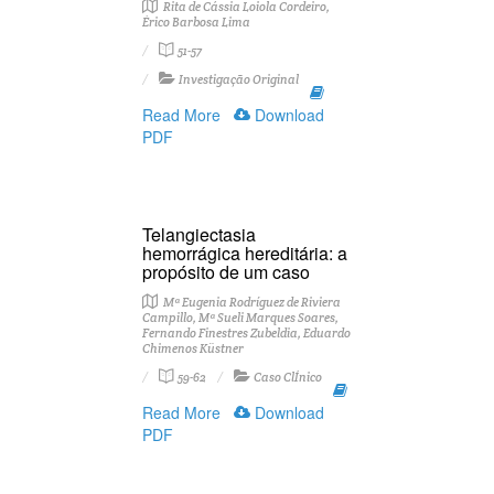
Rita de Cássia Loiola Cordeiro,
Érico Barbosa Lima
51-57
Investigação Original
Read More
Download
PDF
Telangiectasia
hemorrágica hereditária: a
propósito de um caso
Mª Eugenia Rodríguez de Riviera
Campillo, Mª Sueli Marques Soares,
Fernando Finestres Zubeldia, Eduardo
Chimenos Küstner
59-62
Caso ClÍnico
Read More
Download
PDF