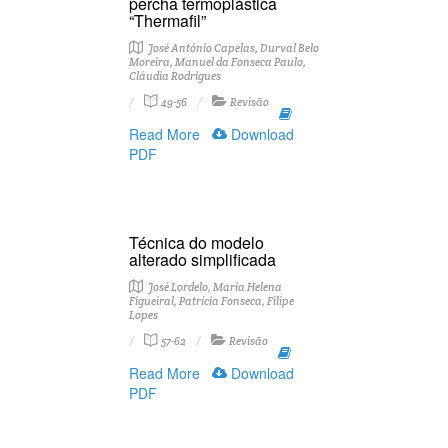
percha termoplástica
“Thermafil”
José António Capelas, Durval Belo
Moreira, Manuel da Fonseca Paulo,
Cláudia Rodrigues
49-56
Revisão
Read More
Download
PDF
Técnica do modelo
alterado simplificada
José Lordelo, Maria Helena
Figueiral, Patrícia Fonseca, Filipe
Lopes
57-62
Revisão
Read More
Download
PDF