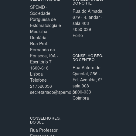
DO NORTE
SPEMD -
Rua do Almada,
Sociedade
679 - 4. andar -
Portguesa de
sala 403
Estomatologia e
4050-039
Medicina
Porto
Dentária
Rua Prof.
Fernando da
Fonseca,10A -
CONSELHO REG.
DO CENTRO
Escritório 7
Rua Antero de
1600-618
Quental, 256 -
Lisboa
Ed. Avenida, 9º
Telefone
sala 908
217520056
3000-033
secretariado@spemd.pt
Coimbra
CONSELHO REG.
DO SUL
Rua Professor