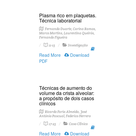
Plasma rico em plaquetas.
Técnica laboratorial
Fernando Duarte, Carina Ramos,
Marco Martins, Laurentina Queirós,
Fernando Figueira
11-15
Investigação
Read More
Download
PDF
Técnicas de aumento do
volume da crista alveolar:
a propósito de dois casos
clínicos
Ricardo Faria Almeida, José
António Pascual, Federico Herrero
17-25
Caso ClÍnico
Read More
Download