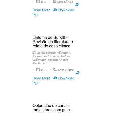
37-41
Caso ClÍnico
Read More
Download
PDF
Linfoma de Burkitt –
Revisão da literatura e
relato de caso clínico
Eurico Roberto Willemann,
Alessandra Iacomini, Andrea
Willemann, Rosilene Andréa
Machado
43-48
Caso ClÍnico
Read More
Download
PDF
Obturação de canais
radiculares com guta-