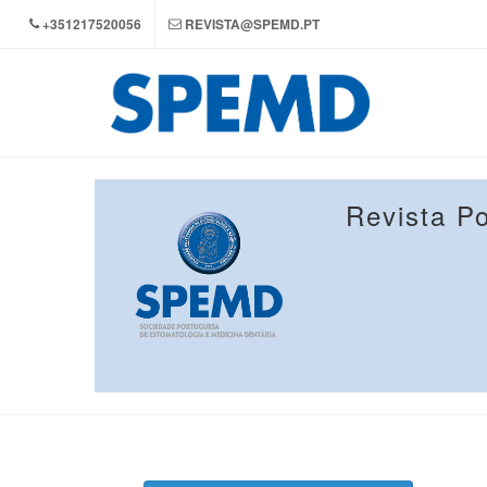
+351217520056
REVISTA@SPEMD.PT
Revista P