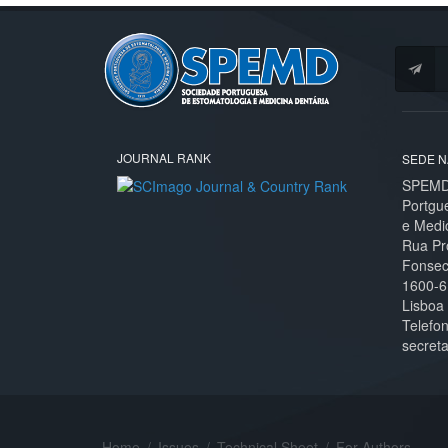
JOURNAL RANK
SEDE N
SPEMD 
Portgu
e Medi
Rua Pr
Fonseca
1600-6
Lisboa
Telefo
secret
Home
/
Issues
/
Technical Sheet
/
For Authors