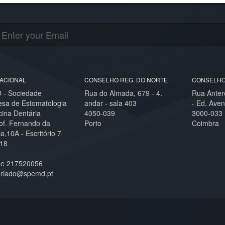
ACIONAL
CONSELHO REG. DO NORTE
CONSELHO
- Sociedade
Rua do Almada, 679 - 4.
Rua Anter
esa de Estomatologia
andar - sala 403
- Ed. Aven
cina Dentária
4050-039
3000-033
of. Fernando da
Porto
Coimbra
,10A - Escritório 7
18
ne 217520056
ariado@spemd.pt