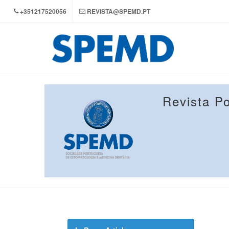
+351217520056
REVISTA@SPEMD.PT
Revista P