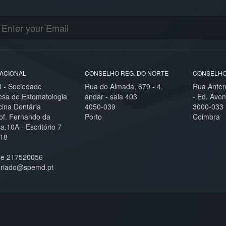
ACIONAL
CONSELHO REG. DO NORTE
CONSELHO
- Sociedade
Rua do Almada, 679 - 4.
Rua Anter
esa de Estomatologia
andar - sala 403
- Ed. Aven
cina Dentária
4050-039
3000-033
of. Fernando da
Porto
Coimbra
,10A - Escritório 7
18
ne 217520056
ariado@spemd.pt