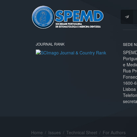
JOURNAL RANK
SEDE N
SPEMD 
Portgu
e Medi
Rua Pr
Fonseca
1600-6
Lisboa
Telefo
secret
Home
/
Issues
/
Technical Sheet
/
For Authors