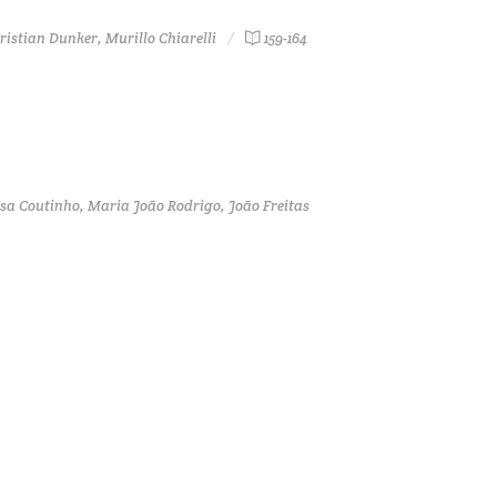
istian Dunker, Murillo Chiarelli
159-164
ousa Coutinho, Maria João Rodrigo, João Freitas