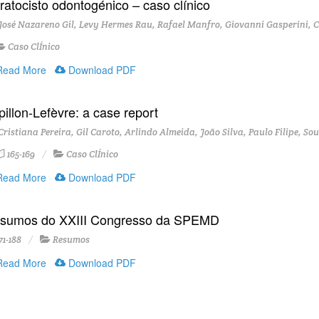
ratocisto odontogénico – caso clínico
osé Nazareno Gil, Levy Hermes Rau, Rafael Manfro, Giovanni Gasperini, Cr
Caso ClÍnico
ead More
Download PDF
pillon-Lefèvre: a case report
ristiana Pereira, Gil Caroto, Arlindo Almeida, João Silva, Paulo Filipe, S
165-169
Caso ClÍnico
ead More
Download PDF
sumos do XXIII Congresso da SPEMD
71-188
Resumos
ead More
Download PDF