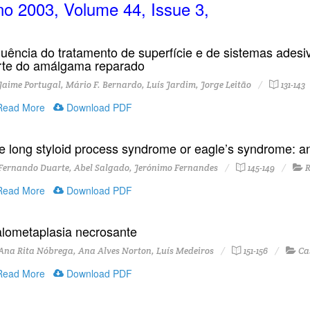
o 2003, Volume 44, Issue 3,
fluência do tratamento de superfície e de sistemas adesi
rte do amálgama reparado
aime Portugal, Mário F. Bernardo, Luís Jardim, Jorge Leitão
131-143
ead More
Download PDF
e long styloid process syndrome or eagle’s syndrome: a
Fernando Duarte, Abel Salgado, Jerónimo Fernandes
145-149
R
ead More
Download PDF
alometaplasia necrosante
na Rita Nóbrega, Ana Alves Norton, Luís Medeiros
151-156
Ca
ead More
Download PDF