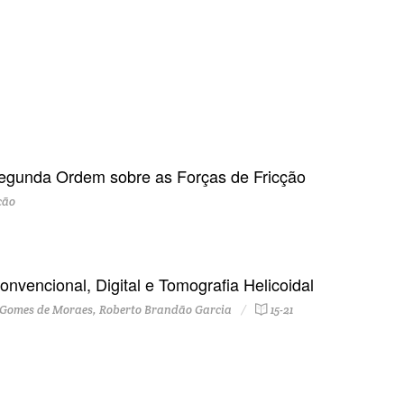
 Segunda Ordem sobre as Forças de Fricção
ção
nvencional, Digital e Tomografia Helicoidal
o Gomes de Moraes, Roberto Brandão Garcia
15-21