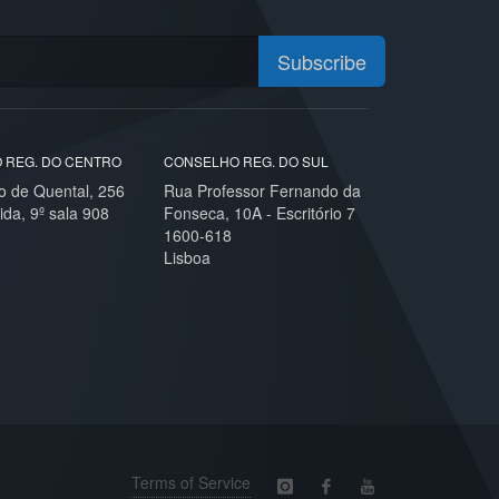
Subscribe
 REG. DO CENTRO
CONSELHO REG. DO SUL
o de Quental, 256
Rua Professor Fernando da
ida, 9º sala 908
Fonseca, 10A - Escritório 7
1600-618
Lisboa
Terms of Service