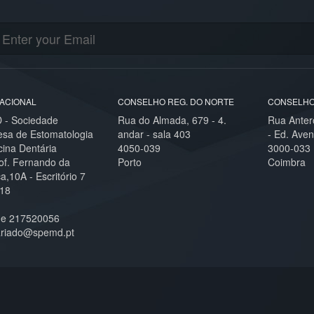
ACIONAL
CONSELHO REG. DO NORTE
CONSELHO
- Sociedade
Rua do Almada, 679 - 4.
Rua Anter
esa de Estomatologia
andar - sala 403
- Ed. Aven
cina Dentária
4050-039
3000-033
of. Fernando da
Porto
Coimbra
,10A - Escritório 7
18
ne 217520056
ariado@spemd.pt