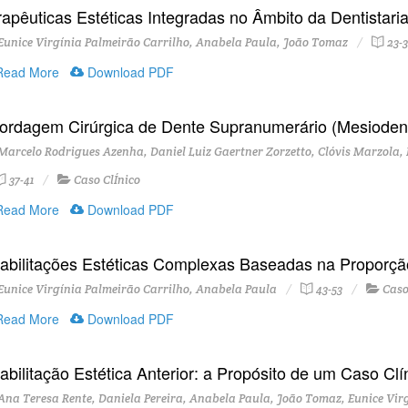
rapêuticas Estéticas Integradas no Âmbito da Dentistari
unice Virgínia Palmeirão Carrilho, Anabela Paula, João Tomaz
23-
ead More
Download PDF
ordagem Cirúrgica de Dente Supranumerário (Mesiodens)
arcelo Rodrigues Azenha, Daniel Luiz Gaertner Zorzetto, Clóvis Marzola
37-41
Caso ClÍnico
ead More
Download PDF
abilitações Estéticas Complexas Baseadas na Proporçã
unice Virgínia Palmeirão Carrilho, Anabela Paula
43-53
Caso
ead More
Download PDF
abilitação Estética Anterior: a Propósito de um Caso Clí
na Teresa Rente, Daniela Pereira, Anabela Paula, João Tomaz, Eunice Virg