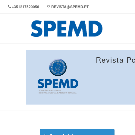
+351217520056
REVISTA@SPEMD.PT
Revista P