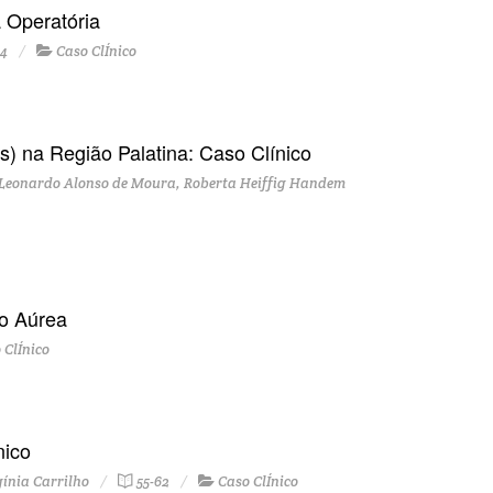
a Operatória
34
Caso ClÍnico
 na Região Palatina: Caso Clínico
, Leonardo Alonso de Moura, Roberta Heiffig Handem
o Aúrea
 ClÍnico
nico
ínia Carrilho
55-62
Caso ClÍnico