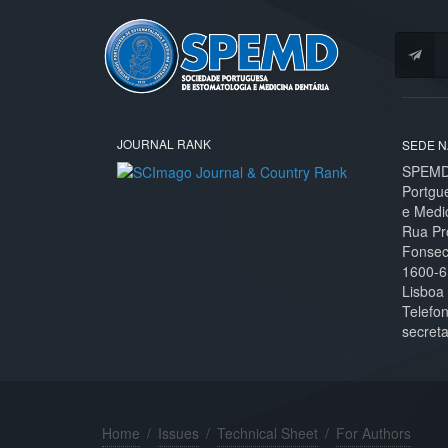
JOURNAL RANK
SEDE N
SPEMD 
Portgu
e Medi
Rua Pr
Fonseca
1600-6
Lisboa
Telefo
secret
Home
/
Issues
/
Technical Sheet
/
For Authors