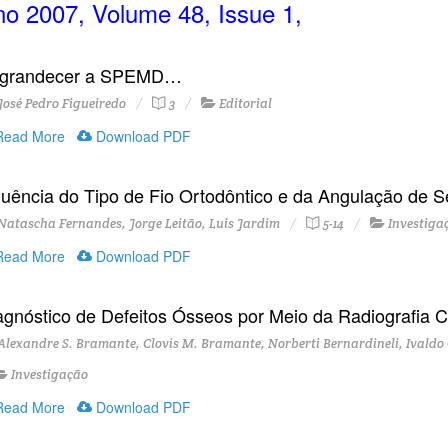
o 2007, Volume 48, Issue 1,
grandecer a SPEMD…
osé Pedro Figueiredo
3
Editorial
ead More
Download PDF
fluência do Tipo de Fio Ortodôntico e da Angulação de
atascha Fernandes, Jorge Leitão, Luis Jardim
5-14
Investiga
ead More
Download PDF
agnóstico de Defeitos Ósseos por Meio da Radiografia Co
lexandre S. Bramante, Clovis M. Bramante, Norberti Bernardineli, Ivald
Investigação
ead More
Download PDF