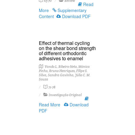
65-70
Review
Read
More
Supplementary
Content
Download PDF
Effect of thermal cycling
on the shear bond strength
of different orthodontic
adhesives to enamel
Vando L. Ribeiro-Neto, Mónica
Pinho, Bruno Henriques, Filipe S.
Silva, Sandra Gavinha, Júlio C. M.
Souza
71-78
Investigação Original
Read More
Download
PDF