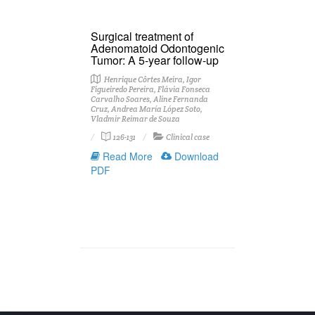
Surgical treatment of
Adenomatoid Odontogenic
Tumor: A 5-year follow-up
Henrique Côrtes Meira, Igor
Figueiredo Pereira, Flávia Fonseca
Carvalho Soares, Aline Fernanda
Cruz, Andrea María López Soto,
Vladmir Reimar de Souza
126-131
Clinical case
Read More
Download
PDF