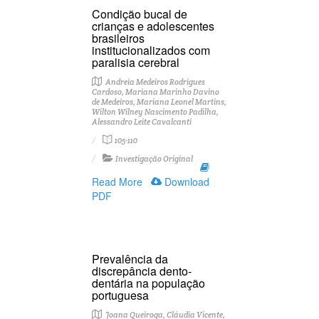
Condição bucal de
crianças e adolescentes
brasileiros
institucionalizados com
paralisia cerebral
Andreia Medeiros Rodrigues
Cardoso, Mariana Marinho Davino
de Medeiros, Mariana Leonel Martins,
Wilton Wilney Nascimento Padilha,
Alessandro Leite Cavalcanti
105-110
Investigação Original
Read More
Download
PDF
Prevalência da
discrepância dento-
dentária na população
portuguesa
Joana Queiroga, Cláudia Vicente,