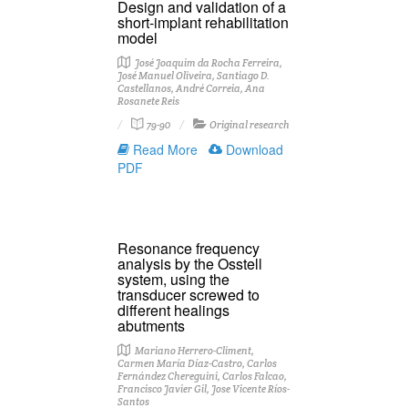
Design and validation of a
short-implant rehabilitation
model
José Joaquim da Rocha Ferreira,
José Manuel Oliveira, Santiago D.
Castellanos, André Correia, Ana
Rosanete Reis
79-90
Original research
Read More
Download
PDF
Resonance frequency
analysis by the Osstell
system, using the
transducer screwed to
different healings
abutments
Mariano Herrero-Climent,
Carmen María Díaz-Castro, Carlos
Fernández Chereguini, Carlos Falcao,
Francisco Javier Gil, Jose Vicente Ríos-
Santos