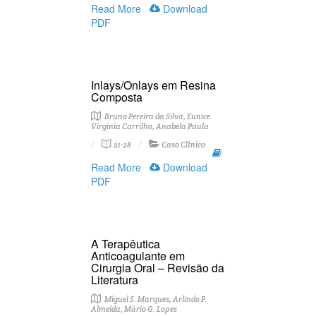
Read More
Download
PDF
Inlays/Onlays em Resina
Composta
Bruno Pereira da Silva, Eunice
Vírginia Carrilho, Anabela Paula
21-28
Caso ClÍnico
Read More
Download
PDF
A Terapêutica
Anticoagulante em
Cirurgia Oral – Revisão da
Literatura
Miguel S. Marques, Arlindo P.
Almeida, Mário G. Lopes