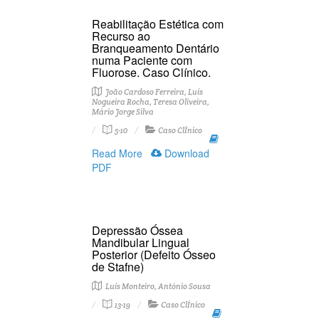
Reabilitação Estética com
Recurso ao
Branqueamento Dentário
numa Paciente com
Fluorose. Caso Clínico.
João Cardoso Ferreira, Luís
Nogueira Rocha, Teresa Oliveira,
Mário Jorge Silva
5-10
Caso ClÍnico
Read More
Download
PDF
Depressão Óssea
Mandibular Lingual
Posterior (Defeito Ósseo
de Stafne)
Luís Monteiro, António Sousa
13-19
Caso ClÍnico