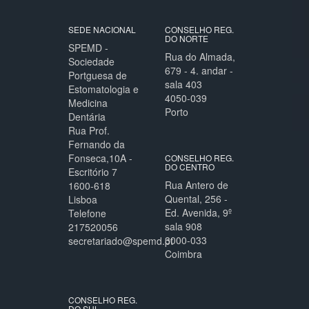
SEDE NACIONAL
CONSELHO REG.
DO NORTE
SPEMD -
Rua do Almada,
Sociedade
679 - 4. andar -
Portguesa de
sala 403
Estomatologia e
4050-039
Medicina
Porto
Dentária
Rua Prof.
Fernando da
Fonseca,10A -
CONSELHO REG.
DO CENTRO
Escritório 7
Rua Antero de
1600-618
Quental, 256 -
Lisboa
Ed. Avenida, 9º
Telefone
sala 908
217520056
3000-033
secretariado@spemd.pt
Coimbra
CONSELHO REG.
DO SUL