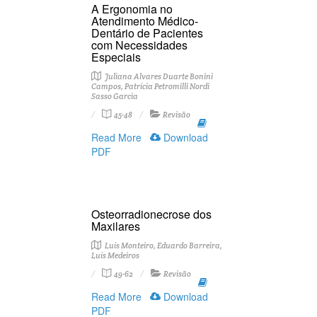
A Ergonomia no
Atendimento Médico-
Dentário de Pacientes
com Necessidades
Especiais
Juliana Alvares Duarte Bonini
Campos, Patrícia Petromilli Nordi
Sasso Garcia
45-48
Revisão
Read More
Download
PDF
Osteorradionecrose dos
Maxilares
Luís Monteiro, Eduardo Barreira,
Luís Medeiros
49-62
Revisão
Read More
Download
PDF