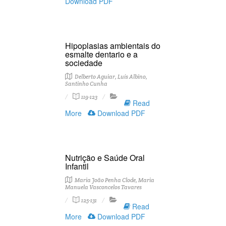
Download PDF
Hipoplasias ambientais do
esmalte dentario e a
sociedade
Delberto Aguiar, Luís Albino,
Santinho Cunha
119-123
Read
More
Download PDF
Nutrição e Saúde Oral
Infantil
Maria João Penha Clode, Maria
Manuela Vasconcelos Tavares
125-131
Read
More
Download PDF