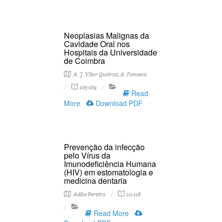
Neoplasias Malignas da
Cavidade Oral nos
Hospitais da Universidade
de Coimbra
A. J. Vilar Queiroz, A. Fonseca
105-109
Read
More
Download PDF
Prevenção da infecção
pelo Vírus da
Imunodeficiência Humana
(HIV) em estomatologia e
medicina dentaria
Adão Pereira
111-118
Read More