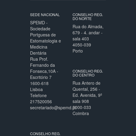
SEDE NACIONAL
CONSELHO REG.
DO NORTE
SPEMD -
Rua do Almada,
Sociedade
679 - 4. andar -
Portguesa de
sala 403
Estomatologia e
4050-039
Medicina
Porto
Dentária
Rua Prof.
Fernando da
Fonseca,10A -
CONSELHO REG.
DO CENTRO
Escritório 7
Rua Antero de
1600-618
Quental, 256 -
Lisboa
Ed. Avenida, 9º
Telefone
sala 908
217520056
3000-033
secretariado@spemd.pt
Coimbra
CONSELHO REG.