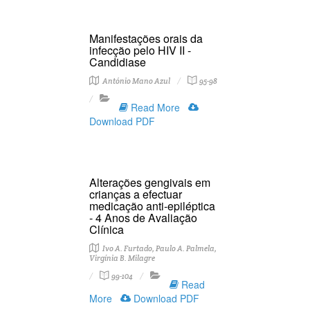
Manifestações orais da
infecção pelo HIV II -
Candidiase
António Mano Azul
95-98
Read More
Download PDF
Alterações gengivais em
crianças a efectuar
medicação anti-epiléptica
- 4 Anos de Avaliação
Clínica
Ivo A. Furtado, Paulo A. Palmela,
Virgínia B. Milagre
99-104
Read
More
Download PDF