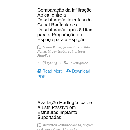
Comparação da Infiltração
Apical entre a
Desobturação Imediata do
Canal Radicular e a
Desobturação após 8 Dias
para a Preparação do
Espaço para o Espigão
Joana Paiva, Joana Barros, Rita
Noites, M. Fontes Carvalho, Irene
Pina-Vaz
197-205
Investigação
Read More
Download
PDF
Avaliação Radiográfica de
Ajuste Passivo em
Estruturas Implanto-
Suportadas
Bernardo Romão de Sousa, Miguel
de Araújo Nobre, Alexandre