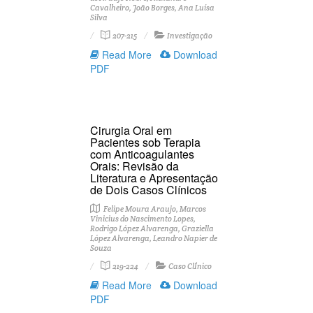
Cavalheiro, João Borges, Ana Luísa
Silva
207-215
Investigação
Read More
Download
PDF
Cirurgia Oral em
Pacientes sob Terapia
com Anticoagulantes
Orais: Revisão da
Literatura e Apresentação
de Dois Casos Clínicos
Felipe Moura Araujo, Marcos
Vinicius do Nascimento Lopes,
Rodrigo López Alvarenga, Graziella
López Alvarenga, Leandro Napier de
Souza
219-224
Caso ClÍnico
Read More
Download
PDF