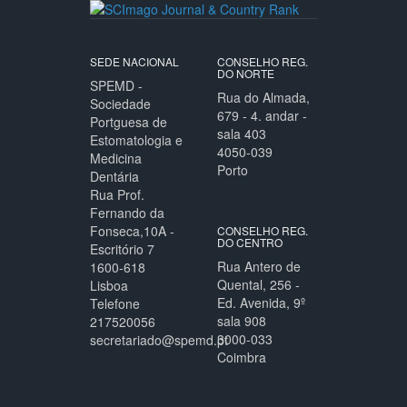
SEDE NACIONAL
CONSELHO REG.
DO NORTE
SPEMD -
Rua do Almada,
Sociedade
679 - 4. andar -
Portguesa de
sala 403
Estomatologia e
4050-039
Medicina
Porto
Dentária
Rua Prof.
Fernando da
Fonseca,10A -
CONSELHO REG.
DO CENTRO
Escritório 7
Rua Antero de
1600-618
Quental, 256 -
Lisboa
Ed. Avenida, 9º
Telefone
sala 908
217520056
3000-033
secretariado@spemd.pt
Coimbra