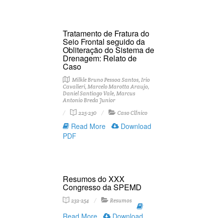
Tratamento de Fratura do
Seio Frontal seguido da
Obliteração do Sistema de
Drenagem: Relato de
Caso
Milkle Bruno Pessoa Santos, Irio
Cavalieri, Marcelo Marotta Araujo,
Daniel Santiago Vale, Marcus
Antonio Breda Junior
225-230
Caso ClÍnico
Read More
Download
PDF
Resumos do XXX
Congresso da SPEMD
232-254
Resumos
Read More
Download