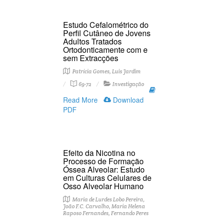
Estudo Cefalométrico do
Perfil Cutâneo de Jovens
Adultos Tratados
Ortodonticamente com e
sem Extracções
Patrícia Gomes, Luis Jardim
69-72
Investigação
Read More
Download
PDF
Efeito da Nicotina no
Processo de Formação
Óssea Alveolar: Estudo
em Culturas Celulares de
Osso Alveolar Humano
Maria de Lurdes Lobo Pereira,
João F.C. Carvalho, Maria Helena
Raposo Fernandes, Fernando Peres