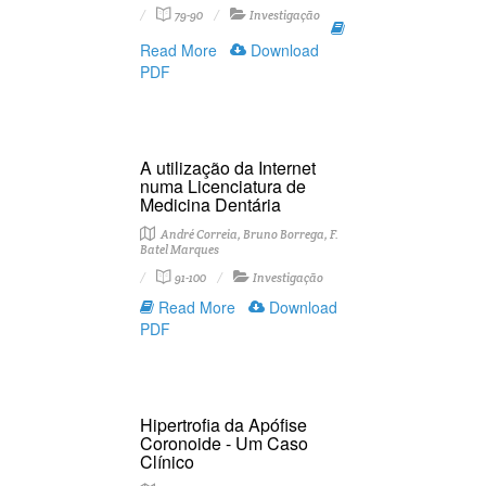
79-90
Investigação
Read More
Download
PDF
A utilização da Internet
numa Licenciatura de
Medicina Dentária
André Correia, Bruno Borrega, F.
Batel Marques
91-100
Investigação
Read More
Download
PDF
Hipertrofia da Apófise
Coronoide - Um Caso
Clínico