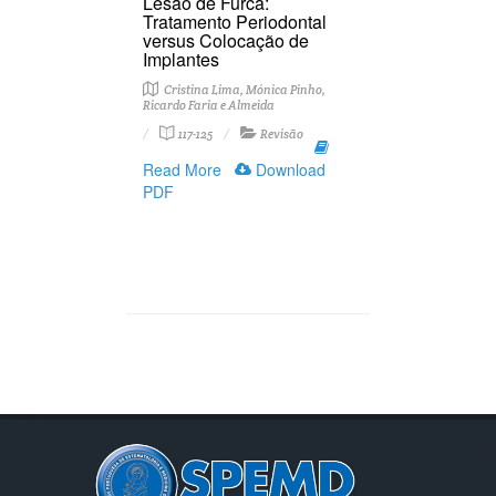
Lesão de Furca:
Tratamento Periodontal
versus Colocação de
Implantes
Cristina Lima, Mónica Pinho,
Ricardo Faria e Almeida
117-125
Revisão
Read More
Download
PDF