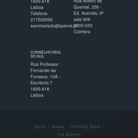
Rua Antero de
1600-618
Quental, 256 -
Lisboa
Ed. Avenida, 9º
Telefone
sala 908
217520056
3000-033
secretariado@spemd.pt
Coimbra
CONSELHO REG.
DO SUL
Rua Professor
Fernando da
Fonseca, 10A -
Escritório 7
1600-618
Lisboa
Home
/
Issues
/
Technical Sheet
/
For Authors