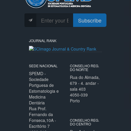
Subscribe
JOURNAL RANK
SEDE NACIONAL
CONSELHO REG.
DO NORTE
SPEMD -
Rua do Almada,
Sociedade
679 - 4. andar -
Portguesa de
sala 403
Estomatologia e
4050-039
Medicina
Porto
Dentária
Rua Prof.
Fernando da
Fonseca,10A -
CONSELHO REG.
DO CENTRO
Escritório 7