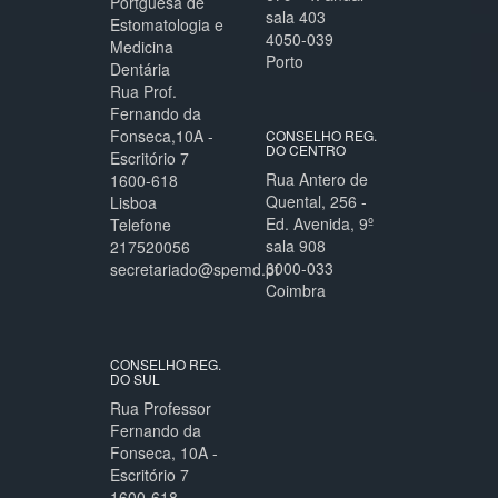
Portguesa de
sala 403
Estomatologia e
4050-039
Medicina
Porto
Dentária
Rua Prof.
Fernando da
Fonseca,10A -
CONSELHO REG.
DO CENTRO
Escritório 7
Rua Antero de
1600-618
Quental, 256 -
Lisboa
Ed. Avenida, 9º
Telefone
sala 908
217520056
3000-033
secretariado@spemd.pt
Coimbra
CONSELHO REG.
DO SUL
Rua Professor
Fernando da
Fonseca, 10A -
Escritório 7
1600-618