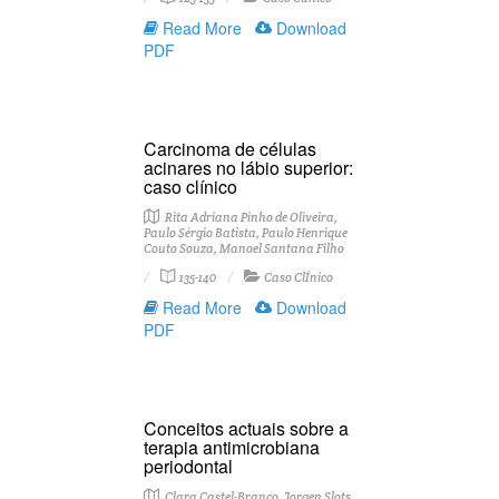
Read More
Download
PDF
Carcinoma de células
acinares no lábio superior:
caso clínico
Rita Adriana Pinho de Oliveira,
Paulo Sérgio Batista, Paulo Henrique
Couto Souza, Manoel Santana Filho
135-140
Caso ClÍnico
Read More
Download
PDF
Conceitos actuais sobre a
terapia antimicrobiana
periodontal
Clara Castel-Branco, Jorgen Slots,