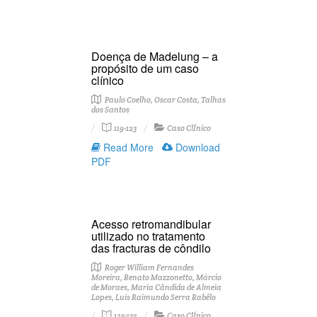
Doença de Madelung – a
propósito de um caso
clínico
Paulo Coelho, Oscar Costa, Talhas
dos Santos
119-123
Caso ClÍnico
Read More
Download
PDF
Acesso retromandibular
utilizado no tratamento
das fracturas de côndilo
Roger William Fernandes
Moreira, Renato Mazzonetto, Márcio
de Moraes, Maria Cândida de Almeia
Lopes, Luís Raimundo Serra Rabêlo
125-133
Caso ClÍnico