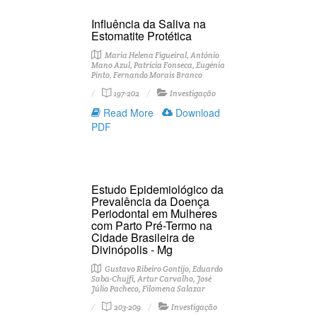
Influência da Saliva na
Estomatite Protética
Maria Helena Figueiral, António
Mano Azul, Patrícia Fonseca, Eugénia
Pinto, Fernando Morais Branco
197-202
Investigação
Read More
Download
PDF
Estudo Epidemiológico da
Prevalência da Doença
Periodontal em Mulheres
com Parto Pré-Termo na
Cidade Brasileira de
Divinópolis - Mg
Gustavo Ribeiro Gontijo, Eduardo
Saba-Chujfi, Artur Carvalho, José
Júlio Pacheco, Filomena Salazar
203-209
Investigação