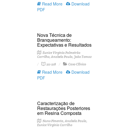
Read More
Download
PDF
Nova Técnica de
Branqueamento:
Expectativas e Resultados
Eunice Virgínia Palmeirão
Carrilho, Anabela Paula, João Tomaz
211-218
Caso ClÍnico
Read More
Download
PDF
Caracterização de
Restaurações Posteriores
em Resina Composta
Nuno Pimenta, Anabela Paula,
Eunice Virgínia Carrilho