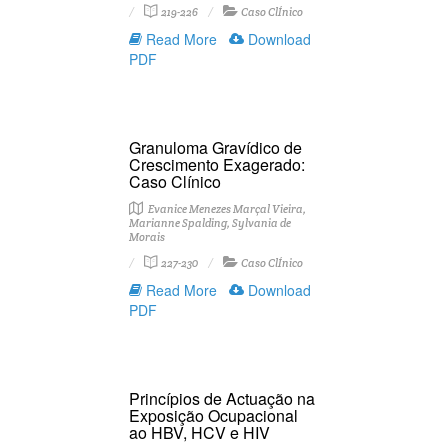
219-226
Caso ClÍnico
Read More
Download
PDF
Granuloma Gravídico de
Crescimento Exagerado:
Caso Clínico
Evanice Menezes Marçal Vieira,
Marianne Spalding, Sylvania de
Morais
227-230
Caso ClÍnico
Read More
Download
PDF
Princípios de Actuação na
Exposição Ocupacional
ao HBV, HCV e HIV