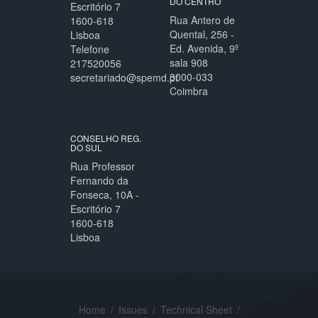
DO CENTRO
Escritório 7
Rua Antero de
1600-618
Quental, 256 -
Lisboa
Ed. Avenida, 9º
Telefone
sala 908
217520056
3000-033
secretariado@spemd.pt
Coimbra
CONSELHO REG.
DO SUL
Rua Professor
Fernando da
Fonseca, 10A -
Escritório 7
1600-618
Lisboa
Home
/
Issues
/
Technical Sheet
/