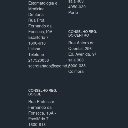
sala 403
Estomatologia e
4050-039
Medicina
Porto
Dentária
Rua Prof.
Fernando da
Fonseca,10A -
CONSELHO REG.
DO CENTRO
Escritório 7
Rua Antero de
1600-618
Quental, 256 -
Lisboa
Ed. Avenida, 9º
Telefone
sala 908
217520056
3000-033
secretariado@spemd.pt
Coimbra
CONSELHO REG.
DO SUL
Rua Professor
Fernando da
Fonseca, 10A -
Escritório 7
1600-618