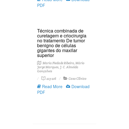
PDF
Técnica combinada de
curetagem e criocirurgia
no tratamento De tumor
benigno de células
gigantes do maxilar
superior
Maria Piedade Ribeiro, Mário
Jorge Marques, J. C. Almeida
Gonçalves
213-216
Caso ClÍnico
Read More
Download
PDF