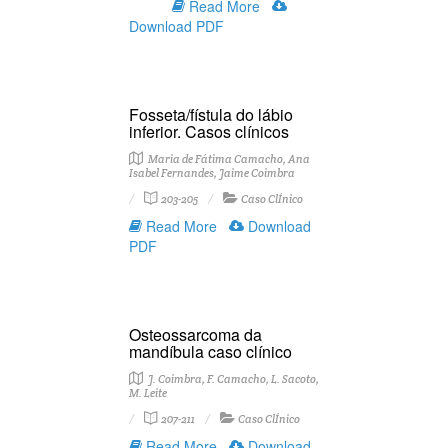
Read More
Download PDF
Fosseta/fístula do lábio
inferior. Casos clínicos
Maria de Fátima Camacho, Ana
Isabel Fernandes, Jaime Coimbra
203-205
Caso ClÍnico
Read More
Download
PDF
Osteossarcoma da
mandíbula caso clínico
J. Coimbra, F. Camacho, L. Sacoto,
M. Leite
207-211
Caso ClÍnico
Read More
Download