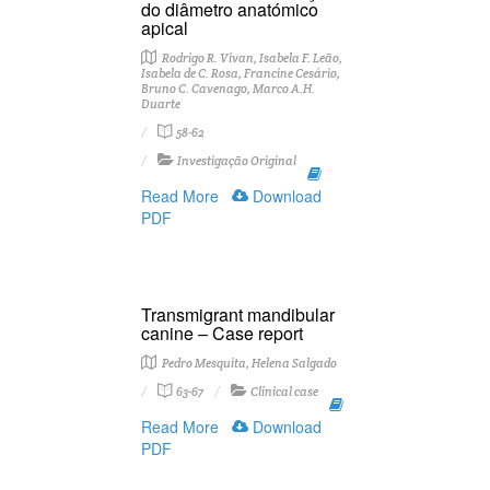
do diâmetro anatómico
apical
Rodrigo R. Vivan, Isabela F. Leão,
Isabela de C. Rosa, Francine Cesário,
Bruno C. Cavenago, Marco A.H.
Duarte
58-62
Investigação Original
Read More
Download
PDF
Transmigrant mandibular
canine – Case report
Pedro Mesquita, Helena Salgado
63-67
Clinical case
Read More
Download
PDF