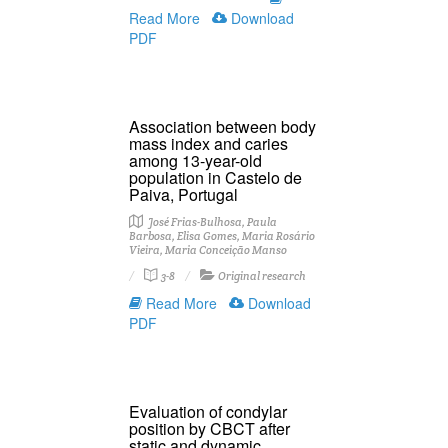
Read More
Download
PDF
Association between body
mass index and caries
among 13-year-old
population in Castelo de
Paiva, Portugal
José Frias-Bulhosa, Paula
Barbosa, Elisa Gomes, Maria Rosário
Vieira, Maria Conceição Manso
3-8
Original research
Read More
Download
PDF
Evaluation of condylar
position by CBCT after
static and dynamic