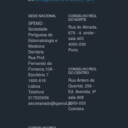
SEDE NACIONAL
CONSELHO REG.
DO NORTE
SPEMD -
Rua do Almada,
Sociedade
679 - 4. andar -
Portguesa de
sala 403
Estomatologia e
4050-039
Medicina
Porto
Dentária
Rua Prof.
Fernando da
Fonseca,10A -
CONSELHO REG.
DO CENTRO
Escritório 7
Rua Antero de
1600-618
Quental, 256 -
Lisboa
Ed. Avenida, 9º
Telefone
sala 908
217520056
3000-033
secretariado@spemd.pt
Coimbra
CONSELHO REG.