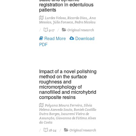
registration in edentulous
patients
Lurdes Veloso, Ricardo Dias,, Ana
Messias, Júlio Fonseca, Pedro Nicolau
9-17
Original research
Read More
Download
PDF
Impact of a novel polishing
method on the surface
roughness and
micromorphology of
nanofilled and microhybrid
composite resins
Polyana Moura Ferreira, Silvia
Helena Azevedo Souto, Boniek Castillo
Dutra Borges, Isauremi Vieira de
Assunção, Giovanna de Fátima Alves
da Costa
18-24
Original research