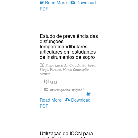
Read More
Download
PDF
Estudo de prevalência das
disfunções
temporomandibulares
articulares em estudantes
de instrumentos de sopro
Filipa Lacerda, Cláudia Barbosa,
Sérgio Pereira, Maria Conceição
Manso
25-33
Investigação Original
Read More
Download
PDF
Utilização do ICON para