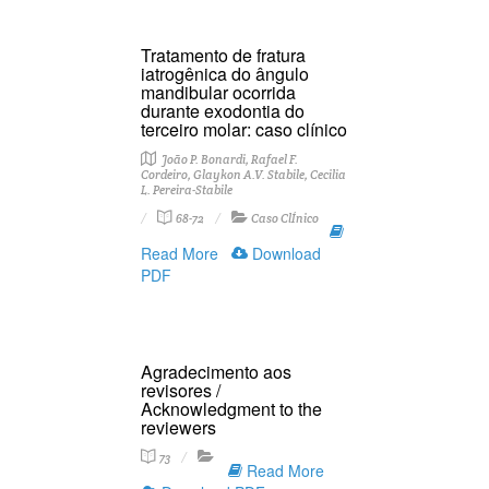
Tratamento de fratura
iatrogênica do ângulo
mandibular ocorrida
durante exodontia do
terceiro molar: caso clínico
João P. Bonardi, Rafael F.
Cordeiro, Glaykon A.V. Stabile, Cecilia
L. Pereira-Stabile
68-72
Caso ClÍnico
Read More
Download
PDF
Agradecimento aos
revisores /
Acknowledgment to the
reviewers
73
Read More