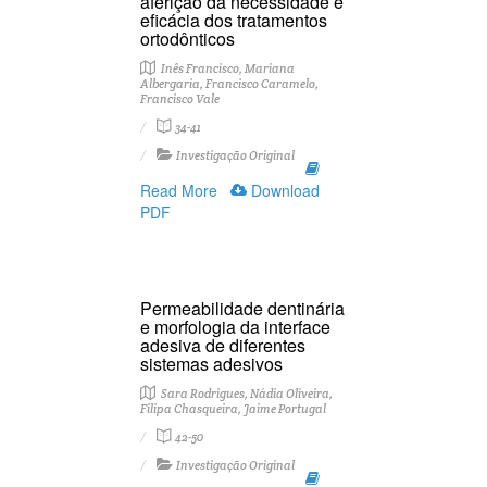
aferição da necessidade e
eficácia dos tratamentos
ortodônticos
Inês Francisco, Mariana
Albergaria, Francisco Caramelo,
Francisco Vale
34-41
Investigação Original
Read More
Download
PDF
Permeabilidade dentinária
e morfologia da interface
adesiva de diferentes
sistemas adesivos
Sara Rodrigues, Nádia Oliveira,
Filipa Chasqueira, Jaime Portugal
42-50
Investigação Original