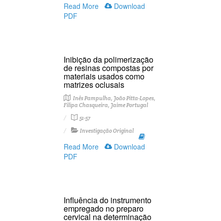
Read More
Download
PDF
Inibição da polimerização
de resinas compostas por
materiais usados como
matrizes oclusais
Inês Pampulha, João Pitta-Lopes,
Filipa Chasqueira, Jaime Portugal
51-57
Investigação Original
Read More
Download
PDF
Influência do instrumento
empregado no preparo
cervical na determinação