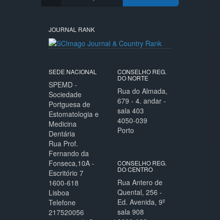
JOURNAL RANK
SEDE NACIONAL
CONSELHO REG.
DO NORTE
SPEMD -
Rua do Almada,
Sociedade
679 - 4. andar -
Portguesa de
sala 403
Estomatologia e
4050-039
Medicina
Porto
Dentária
Rua Prof.
Fernando da
Fonseca,10A -
CONSELHO REG.
DO CENTRO
Escritório 7
Rua Antero de
1600-618
Quental, 256 -
Lisboa
Ed. Avenida, 9º
Telefone
sala 908
217520056