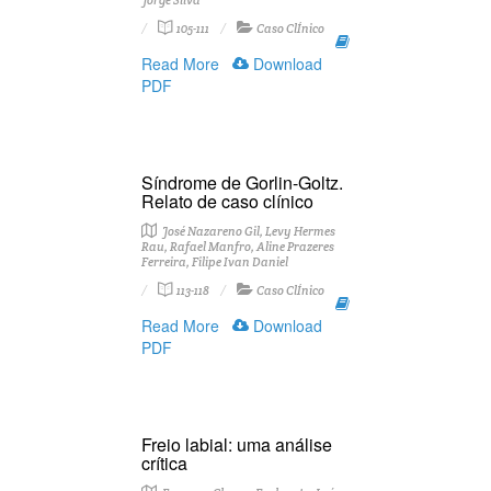
Jorge Silva
105-111
Caso ClÍnico
Read More
Download
PDF
Síndrome de Gorlin-Goltz.
Relato de caso clínico
José Nazareno Gil, Levy Hermes
Rau, Rafael Manfro, Aline Prazeres
Ferreira, Filipe Ivan Daniel
113-118
Caso ClÍnico
Read More
Download
PDF
Freio labial: uma análise
crítica