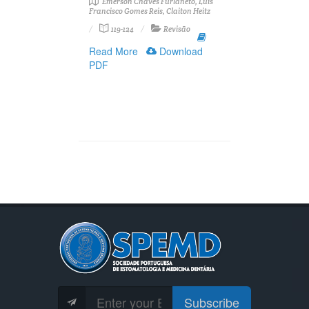
Emerson Chaves Furlaneto, Luís
Francisco Gomes Reis, Claiton Heitz
119-124
Revisão
Read More
Download
PDF
Subscribe