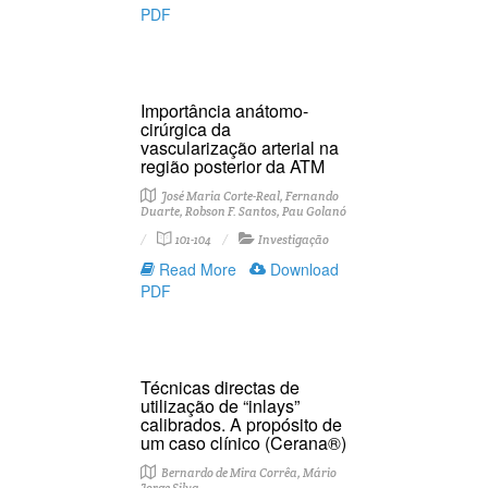
PDF
Importância anátomo-
cirúrgica da
vascularização arterial na
região posterior da ATM
José Maria Corte-Real, Fernando
Duarte, Robson F. Santos, Pau Golanó
101-104
Investigação
Read More
Download
PDF
Técnicas directas de
utilização de “inlays”
calibrados. A propósito de
um caso clínico (Cerana®)
Bernardo de Mira Corrêa, Mário