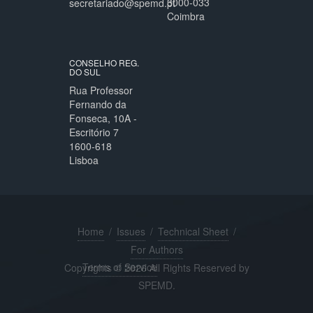
3000-033
secretariado@spemd.pt
Coimbra
CONSELHO REG.
DO SUL
Rua Professor
Fernando da
Fonseca, 10A -
Escritório 7
1600-618
Lisboa
Home
/
Issues
/
Technical Sheet
/
For Authors
Terms of Service
Copyrights © 2026 All Rights Reserved by
SPEMD.