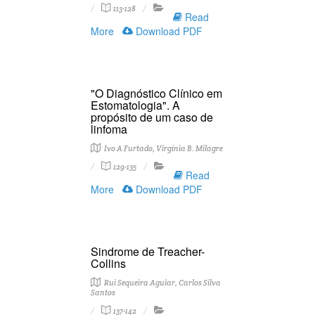
113-128
Read
More
Download PDF
"O Diagnóstico Clínico em
Estomatologia". A
propósito de um caso de
linfoma
Ivo A Furtado, Virgínia B. Milagre
129-135
Read
More
Download PDF
Sindrome de Treacher-
Collins
Rui Sequeira Aguiar, Carlos Silva
Santos
137-142