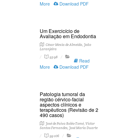
More
Download PDF
Um Exercicício de
Avaliação em Endodontia
César Mexia de Almeida, João
Laranjeira
93-98
Read
More
Download PDF
Patologia tumoral da
região cérvico-facial
aspectos clínicos e
terapêuticos (Revisão de 2
490 casos)
José de Paiva Boléo-Tomé, Victor
Santos Fernandes, José Maria Duarte
99-106