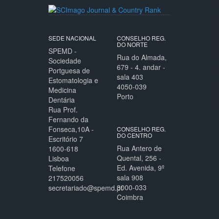
SEDE NACIONAL
CONSELHO REG.
DO NORTE
SPEMD -
Rua do Almada,
Sociedade
679 - 4. andar -
Portguesa de
sala 403
Estomatologia e
4050-039
Medicina
Porto
Dentária
Rua Prof.
Fernando da
Fonseca,10A -
CONSELHO REG.
DO CENTRO
Escritório 7
Rua Antero de
1600-618
Quental, 256 -
Lisboa
Ed. Avenida, 9º
Telefone
sala 908
217520056
3000-033
secretariado@spemd.pt
Coimbra