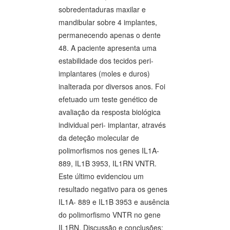
sobredentaduras maxilar e
mandibular sobre 4 implantes,
permanecendo apenas o dente
48. A paciente apresenta uma
estabilidade dos tecidos peri-
implantares (moles e duros)
inalterada por diversos anos. Foi
efetuado um teste genético de
avaliação da resposta biológica
individual peri- implantar, através
da deteção molecular de
polimorfismos nos genes IL1A-
889, IL1B 3953, IL1RN VNTR.
Este último evidenciou um
resultado negativo para os genes
IL1A- 889 e IL1B 3953 e ausência
do polimorfismo VNTR no gene
IL1RN. Discussão e conclusões: