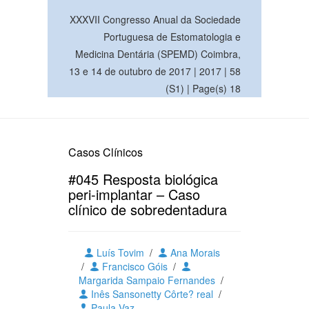
XXXVII Congresso Anual da Sociedade
Portuguesa de Estomatologia e
Medicina Dentária (SPEMD) Coimbra,
13 e 14 de outubro de 2017 | 2017 | 58
(S1) | Page(s) 18
Casos Clínicos
#045 Resposta biológica
peri-implantar – Caso
clínico de sobredentadura
Luís Tovim
/
Ana Morais
/
Francisco Góis
/
Margarida Sampaio Fernandes
/
Inês Sansonetty Côrte? real
/
Paula Vaz