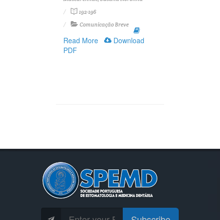
192-196
Comunicação Breve
Read More
Download
PDF
Subscribe