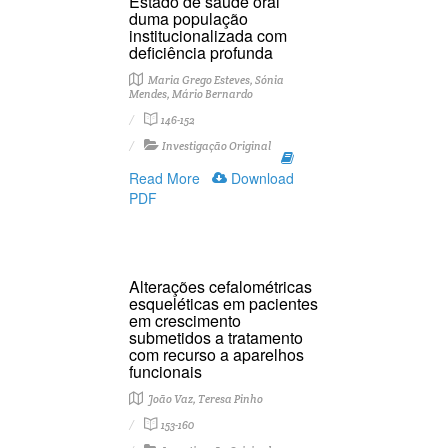
Estado de saúde oral
duma população
institucionalizada com
deficiência profunda
Maria Grego Esteves, Sónia
Mendes, Mário Bernardo
146-152
Investigação Original
Read More
Download
PDF
Alterações cefalométricas
esqueléticas em pacientes
em crescimento
submetidos a tratamento
com recurso a aparelhos
funcionais
João Vaz, Teresa Pinho
153-160