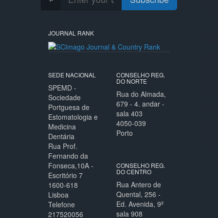
JOURNAL RANK
SEDE NACIONAL
CONSELHO REG.
DO NORTE
SPEMD -
Rua do Almada,
Sociedade
679 - 4. andar -
Portguesa de
sala 403
Estomatologia e
4050-039
Medicina
Porto
Dentária
Rua Prof.
Fernando da
Fonseca,10A -
CONSELHO REG.
DO CENTRO
Escritório 7
Rua Antero de
1600-618
Quental, 256 -
Lisboa
Ed. Avenida, 9º
Telefone
sala 908
217520056