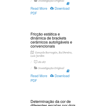
Investigação Original
Read More
Download
PDF
Fricção estática e
dinâmica de brackets
cerâmicos autoligáveis e
convencionais
Gonçalo Barragán, Rui Pereira,
Luís Jardim
161-167
Investigação Original
Read More
Download
PDF
Determinação da cor de
diferentes escalas por dois