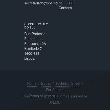
3000-033
secretariado@spemd.pt
Coimbra
CONSELHO REG.
DO SUL
Rua Professor
Fernando da
Fonseca, 10A -
Escritório 7
1600-618
Lisboa
Home
/
Issues
/
Technical Sheet
/
For Authors
Terms of Service
Copyrights © 2026 All Rights Reserved by
SPEMD.