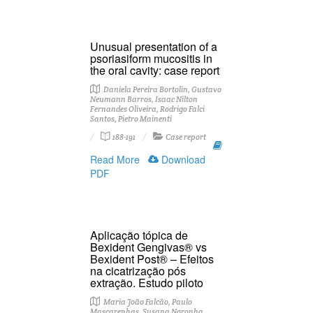
Unusual presentation of a
psoriasiform mucositis in
the oral cavity: case report
Daniela Pereira Bortolin, Gustavo
Neumann Barros, Isaac Nilton
Fernandes Oliveira, Rodrigo Falci
Santos, Pietro Mainenti
188-191
Case report
Read More
Download
PDF
Aplicação tópica de
Bexident Gengivas® vs
Bexident Post® – Efeitos
na cicatrização pós
extração. Estudo piloto
Maria João Falcão, Paulo
Mascarenhas, Susana Noronha