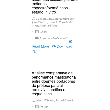
métodos
espectrofotométricos -
estudo in vitro
Susana Dias, Duarte Marques,
João Silveira, Daniela Corado, Rita
Alves, António Mata
168-174
Investigação Original
Read More
Download
PDF
Análise comparativa da
performance mastigatória
entre doentes portadores
de prótese parcial
removível acrílica e
esquelética
Nuno Nóbrega, Paulo Maurício
175-180