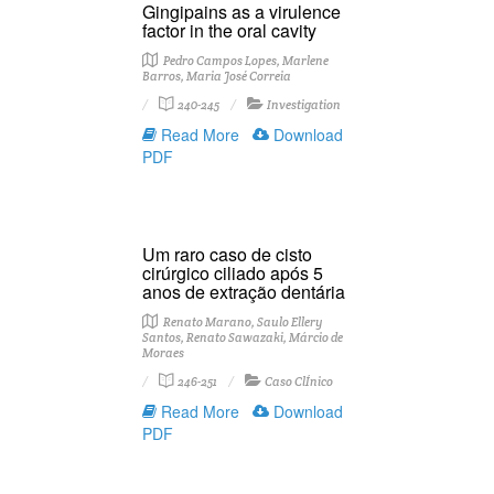
Gingipains as a virulence
factor in the oral cavity
Pedro Campos Lopes, Marlene
Barros, Maria José Correia
240-245
Investigation
Read More
Download
PDF
Um raro caso de cisto
cirúrgico ciliado após 5
anos de extração dentária
Renato Marano, Saulo Ellery
Santos, Renato Sawazaki, Márcio de
Moraes
246-251
Caso ClÍnico
Read More
Download
PDF