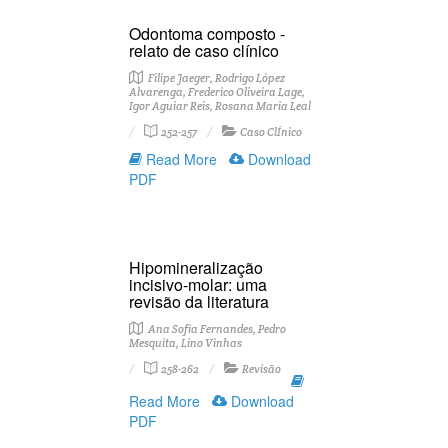
Odontoma composto -
relato de caso clínico
Filipe Jaeger, Rodrigo López
Alvarenga, Frederico Oliveira Lage,
Igor Aguiar Reis, Rosana Maria Leal
252-257
Caso ClÍnico
Read More
Download
PDF
Hipomineralização
incisivo-molar: uma
revisão da literatura
Ana Sofia Fernandes, Pedro
Mesquita, Lino Vinhas
258-262
Revisão
Read More
Download
PDF