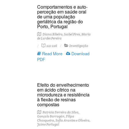
Comportamentos e auto-
perceção em saúde oral
de uma população
geriátrica da região do
Porto, Portugal
Diana Ribeiro, Isabel Pires, Maria
de Lurdes Pereira
221-226
Investigação
Read More
Download
PDF
Efeito do envelhecimento
em ácido cítrico na
microdureza e resistência
à flexão de resinas
compostas
Patrícia Ferreira da Silva,
Gonçalo Barragán, Filipa
Chasqueira, Sofia Arantes e Oliveira,
Jaime Portugal