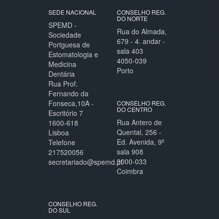
SEDE NACIONAL
CONSELHO REG.
DO NORTE
SPEMD -
Rua do Almada,
Sociedade
679 - 4. andar -
Portguesa de
sala 403
Estomatologia e
4050-039
Medicina
Porto
Dentária
Rua Prof.
Fernando da
Fonseca,10A -
CONSELHO REG.
DO CENTRO
Escritório 7
Rua Antero de
1600-618
Quental, 256 -
Lisboa
Ed. Avenida, 9º
Telefone
sala 908
217520056
3000-033
secretariado@spemd.pt
Coimbra
CONSELHO REG.
DO SUL