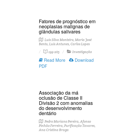
Fatores de prognóstico em
neoplasias malignas de
glândulas salivares
Luís Silva Monteiro, Maria José
Bento, Luís Antunes, Carlos Lopes
199-205
Investigação
Read More
Download
PDF
Associação da má
oclusão de Classe II
Divisão 2 com anomalias
do desenvolvimento
dentário
Pedro Mariano Pereira, Afonso
Pinhão Ferreira, Purificação Tavares,
Ana Cristina Braga