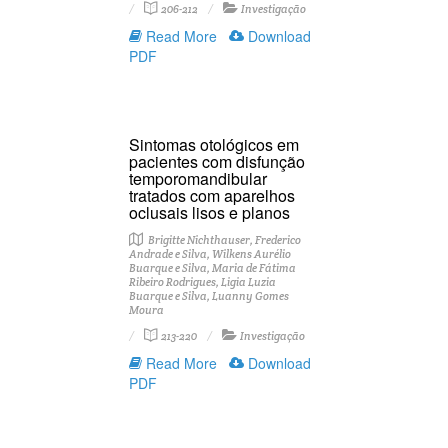
206-212
Investigação
Read More
Download
PDF
Sintomas otológicos em
pacientes com disfunção
temporomandibular
tratados com aparelhos
oclusais lisos e planos
Brigitte Nichthauser, Frederico
Andrade e Silva, Wilkens Aurélio
Buarque e Silva, Maria de Fátima
Ribeiro Rodrigues, Ligia Luzia
Buarque e Silva, Luanny Gomes
Moura
213-220
Investigação
Read More
Download
PDF