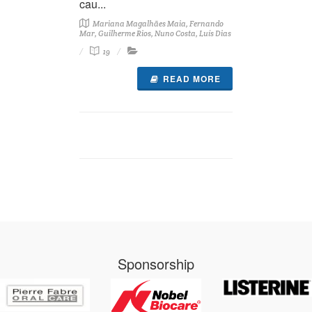
cau...
Mariana Magalhães Maia, Fernando
Mar, Guilherme Rios, Nuno Costa, Luís Dias
19
READ MORE
Sponsorship