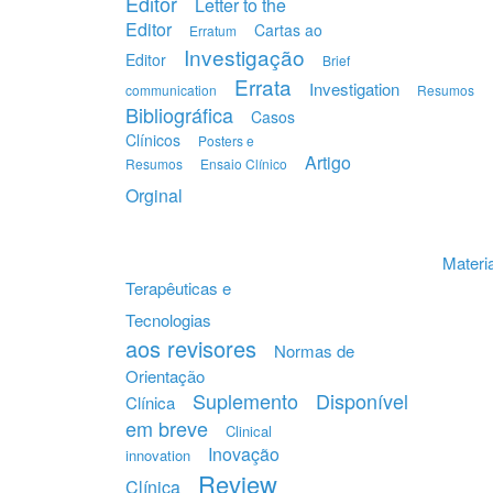
Editor
Letter to the
Editor
Cartas ao
Erratum
Investigação
Editor
Brief
Errata
Investigation
communication
Resumos
Bibliográfica
Casos
Clínicos
Posters e
Artigo
Resumos
Ensaio Clínico
Orginal
Materia
Terapêuticas e
Tecnologias
aos revisores
Normas de
Orientação
Suplemento
Disponível
Clínica
em breve
Clinical
Inovação
innovation
Review
Clínica