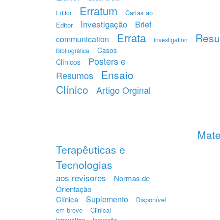
Erratum
Cartas ao
Editor
Investigação
Brief
Editor
Errata
Res
communication
Investigation
Casos
Bibliográfica
Posters e
Clínicos
Ensaio
Resumos
Clínico
Artigo Orginal
Mate
Terapêuticas e
Tecnologias
aos revisores
Normas de
Orientação
Suplemento
Clínica
Disponível
em breve
Clinical
innovation
Inovação