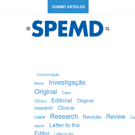
SUBMIT ARTICLES
Comunicação
Investigação
Breve
Original
Caso
Editorial
Original
ClÍnico
Clinical
research
Research
Review
case
Revisão
Ca
Letter to the
report
Editor
Letter to the