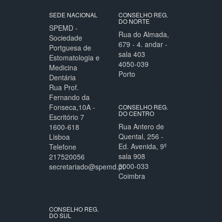
SEDE NACIONAL
CONSELHO REG.
DO NORTE
SPEMD -
Rua do Almada,
Sociedade
679 - 4. andar -
Portguesa de
sala 403
Estomatologia e
4050-039
Medicina
Porto
Dentária
Rua Prof.
Fernando da
Fonseca,10A -
CONSELHO REG.
DO CENTRO
Escritório 7
Rua Antero de
1600-618
Quental, 256 -
Lisboa
Ed. Avenida, 9º
Telefone
sala 908
217520056
3000-033
secretariado@spemd.pt
Coimbra
CONSELHO REG.
DO SUL