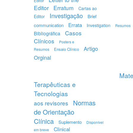
Editor
Editor
Erratum
Cartas ao
Investigação
Brief
Editor
Errata
communication
Investigation
Resumos
Casos
Bibliográfica
Clínicos
Posters e
Artigo
Ensaio Clínico
Resumos
Orginal
Mate
Terapêuticas e
Tecnologias
Normas
aos revisores
de Orientação
Clínica
Suplemento
Disponível
Clinical
em breve