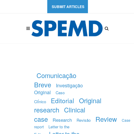
SUBMIT ARTICLES
Comunicação
Breve
Investigação
Original
Caso
Original
Editorial
ClÍnico
research
Clinical
case
Review
Research
Revisão
Case
Letter to the
report
Letter to the