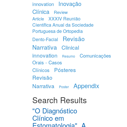
Inovação
innovation
Clínica
Review
XXXIV Reunião
Article
Científica Anual da Sociedade
Portuguesa de Ortopedia
Revisão
Dento-Facial
Narrativa
Clinical
innovation
Comunicações
Resumo
Orais - Casos
Pósteres
Clínicos
Revisão
Appendix
Narrativa
Poster
Search Results
"O Diagnóstico
Clínico em
Estomatologia". A