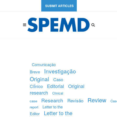
SUBMIT ARTICLES
Comunicação
Investigação
Breve
Original
Caso
Editorial
Original
ClÍnico
research
Clinical
Review
Research
Revisão
case
Cas
Letter to the
report
Letter to the
Editor