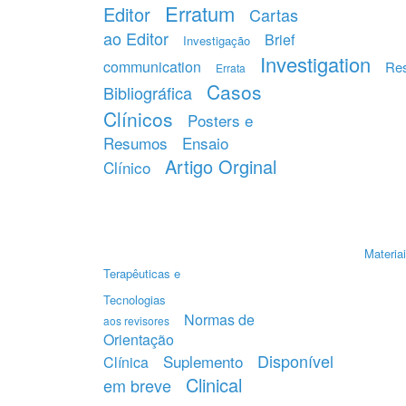
Erratum
Editor
Cartas
ao Editor
Brief
Investigação
Investigation
communication
Re
Errata
Casos
Bibliográfica
Clínicos
Posters e
Resumos
Ensaio
Artigo Orginal
Clínico
Materiai
Terapêuticas e
Tecnologias
Normas de
aos revisores
Orientação
Disponível
Suplemento
Clínica
Clinical
em breve