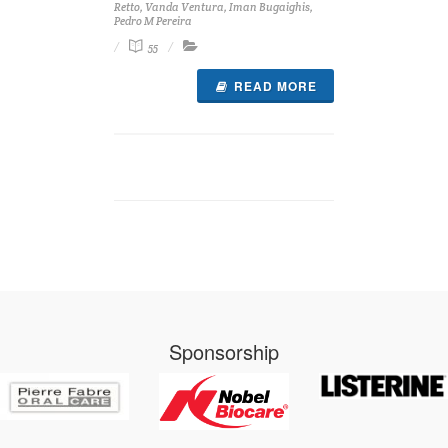
Retto, Vanda Ventura, Iman Bugaighis,
Pedro M Pereira
55
READ MORE
Sponsorship