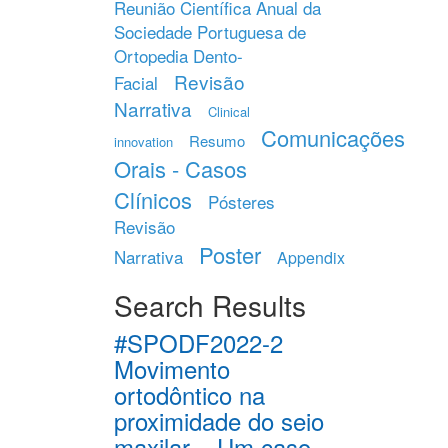
Reunião Científica Anual da
Sociedade Portuguesa de
Ortopedia Dento-
Revisão
Facial
Narrativa
Clinical
Comunicações
Resumo
innovation
Orais - Casos
Clínicos
Pósteres
Revisão
Poster
Narrativa
Appendix
Search Results
#SPODF2022-2
Movimento
ortodôntico na
proximidade do seio
maxilar – Um caso