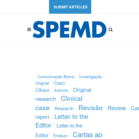
SUBMIT ARTICLES
Comunicação Breve
Investigação
Caso
Original
Original
ClÍnico
Editorial
Clinical
research
case
Revisão
Review
Ca
Research
Letter to the
report
Editor
Letter to the
Cartas ao
Editor
Erratum