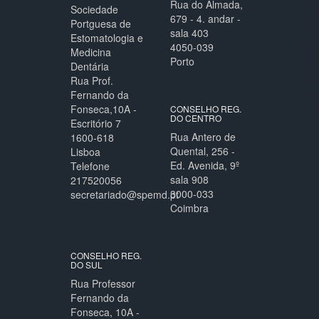
Rua do Almada,
Sociedade
679 - 4. andar -
Portguesa de
sala 403
Estomatologia e
4050-039
Medicina
Porto
Dentária
Rua Prof.
Fernando da
Fonseca,10A -
CONSELHO REG.
DO CENTRO
Escritório 7
Rua Antero de
1600-618
Quental, 256 -
Lisboa
Ed. Avenida, 9º
Telefone
sala 908
217520056
3000-033
secretariado@spemd.pt
Coimbra
CONSELHO REG.
DO SUL
Rua Professor
Fernando da
Fonseca, 10A -