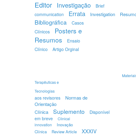
Editor
Investigação
Brief
Errata
Investigation
Resum
communication
Bibliográfica
Casos
Posters e
Clínicos
Resumos
Ensaio
Clínico
Artigo Orginal
Materiai
Terapêuticas e
Tecnologias
Normas de
aos revisores
Orientação
Suplemento
Clínica
Disponível
em breve
Clinical
Inovação
innovation
XXXIV
Clínica
Review Article