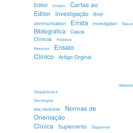
Cartas ao
Editor
Erratum
Editor
Investigação
Brief
Errata
communication
Investigation
Resu
Bibliográfica
Casos
Clínicos
Posters e
Ensaio
Resumos
Clínico
Artigo Orginal
Materiai
Terapêuticas e
Tecnologias
Normas de
aos revisores
Orientação
Clínica
Suplemento
Disponível