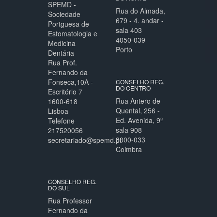
SPEMD -
Rua do Almada,
Sociedade
679 - 4. andar -
Portguesa de
sala 403
Estomatologia e
4050-039
Medicina
Porto
Dentária
Rua Prof.
Fernando da
Fonseca,10A -
CONSELHO REG.
DO CENTRO
Escritório 7
Rua Antero de
1600-618
Quental, 256 -
Lisboa
Ed. Avenida, 9º
Telefone
sala 908
217520056
3000-033
secretariado@spemd.pt
Coimbra
CONSELHO REG.
DO SUL
Rua Professor
Fernando da