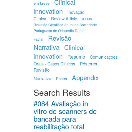
Clinical
em breve
innovation
Inovação
Clínica
Review Article
XXXIV
Reunião Científica Anual da Sociedade
Portuguesa de Ortopedia Dento-
Revisão
Facial
Narrativa
Clinical
innovation
Resumo
Comunicações
Pósteres
Orais - Casos Clínicos
Revisão
Appendix
Narrativa
Poster
Search Results
#084 Avaliação in
vitro de scanners de
bancada para
reabilitação total