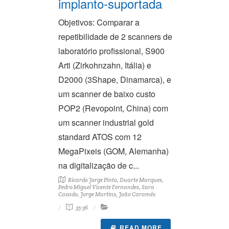
implanto-suportada
Objetivos: Comparar a
repetibilidade de 2 scanners de
laboratório profissional, S900
Arti (Zirkohnzahn, Itália) e
D2000 (3Shape, Dinamarca), e
um scanner de baixo custo
POP2 (Revopoint, China) com
um scanner industrial gold
standard ATOS com 12
MegaPixeis (GOM, Alemanha)
na digitalização de c...
Ricardo Jorge Pinto, Duarte Marques,
Pedro Miguel Vicente Fernandes, Sara
Casado, Jorge Martins, João Caramês
35-36
READ MORE