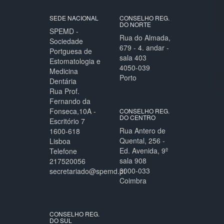
SEDE NACIONAL
CONSELHO REG.
DO NORTE
SPEMD -
Rua do Almada,
Sociedade
679 - 4. andar -
Portguesa de
sala 403
Estomatologia e
4050-039
Medicina
Porto
Dentária
Rua Prof.
Fernando da
Fonseca,10A -
CONSELHO REG.
DO CENTRO
Escritório 7
Rua Antero de
1600-618
Quental, 256 -
Lisboa
Ed. Avenida, 9º
Telefone
sala 908
217520056
3000-033
secretariado@spemd.pt
Coimbra
CONSELHO REG.
DO SUL