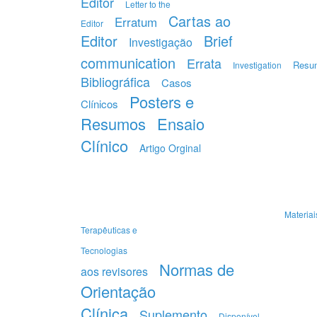
Editor
Letter to the
Cartas ao
Erratum
Editor
Editor
Brief
Investigação
communication
Errata
Resu
Investigation
Bibliográfica
Casos
Posters e
Clínicos
Resumos
Ensaio
Clínico
Artigo Orginal
Materiai
Terapêuticas e
Tecnologias
Normas de
aos revisores
Orientação
Clínica
Suplemento
Disponível