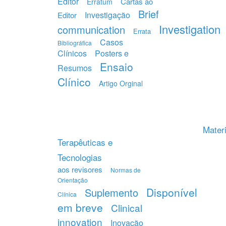
Editor
Cartas ao
Erratum
Brief
Investigação
Editor
Investigation
communication
Errata
Casos
Bibliográfica
Clínicos
Posters e
Ensaio
Resumos
Clínico
Artigo Orginal
Materi
Terapêuticas e
Tecnologias
aos revisores
Normas de
Orientação
Disponível
Suplemento
Clínica
em breve
Clinical
innovation
Inovação