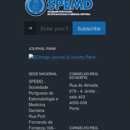
Subscribe
JOURNAL RANK
SEDE NACIONAL
CONSELHO REG.
DO NORTE
SPEMD -
Rua do Almada,
Sociedade
679 - 4. andar -
Portguesa de
sala 403
Estomatologia e
4050-039
Medicina
Porto
Dentária
Rua Prof.
Fernando da
Fonseca,10A -
CONSELHO REG.