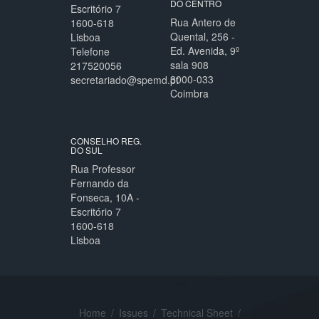
DO CENTRO
Escritório 7
Rua Antero de
1600-618
Quental, 256 -
Lisboa
Ed. Avenida, 9º
Telefone
sala 908
217520056
3000-033
secretariado@spemd.pt
Coimbra
CONSELHO REG.
DO SUL
Rua Professor
Fernando da
Fonseca, 10A -
Escritório 7
1600-618
Lisboa
Home
/
Issues
/
Technical Sheet
/