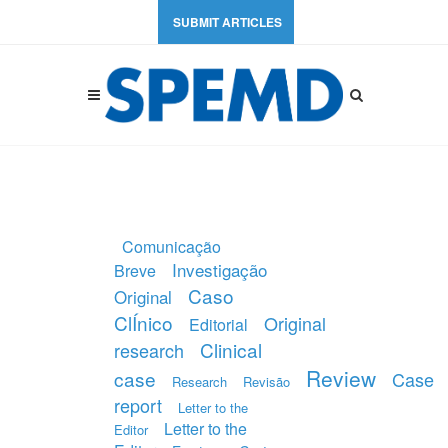
SUBMIT ARTICLES
Comunicação
Investigação
Breve
Caso
Original
ClÍnico
Original
Editorial
Clinical
research
Review
case
Case
Research
Revisão
report
Letter to the
Letter to the
Editor