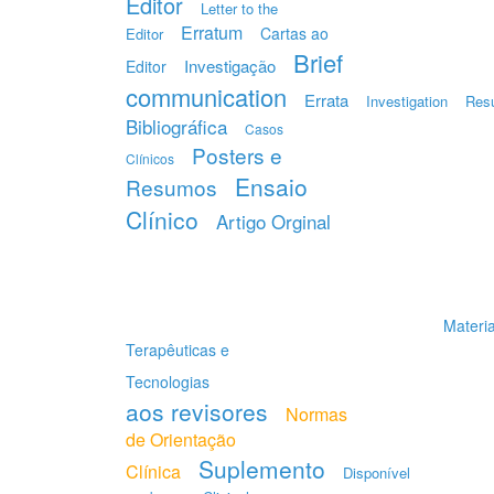
Editor
Letter to the
Erratum
Cartas ao
Editor
Brief
Investigação
Editor
communication
Errata
Investigation
Res
Bibliográfica
Casos
Posters e
Clínicos
Ensaio
Resumos
Clínico
Artigo Orginal
Materia
Terapêuticas e
Tecnologias
aos revisores
Normas
de Orientação
Suplemento
Clínica
Disponível