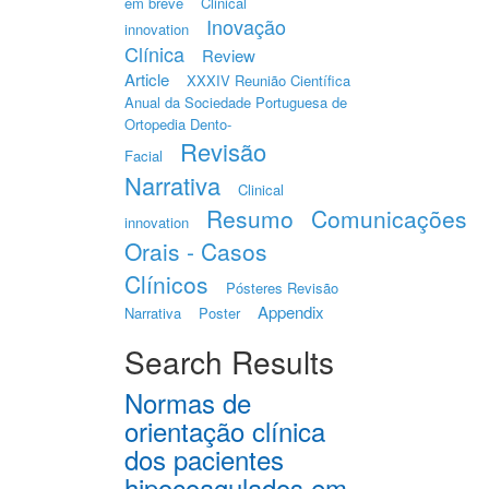
em breve
Clinical
Inovação
innovation
Clínica
Review
Article
XXXIV Reunião Científica
Anual da Sociedade Portuguesa de
Ortopedia Dento-
Revisão
Facial
Narrativa
Clinical
Resumo
Comunicações
innovation
Orais - Casos
Clínicos
Pósteres Revisão
Appendix
Narrativa
Poster
Search Results
Normas de
orientação clínica
dos pacientes
hipocoagulados em