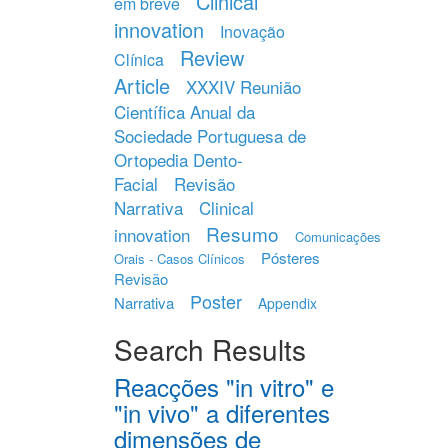
Clinical
em breve
innovation
Inovação
Review
Clínica
Article
XXXIV Reunião
Científica Anual da
Sociedade Portuguesa de
Ortopedia Dento-
Facial
Revisão
Narrativa
Clinical
Resumo
innovation
Comunicações
Pósteres
Orais - Casos Clínicos
Revisão
Poster
Narrativa
Appendix
Search Results
Reacções "in vitro" e
"in vivo" a diferentes
dimensões de