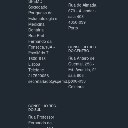
SPEMD -
Rua do Almada,
Sociedade
679 - 4. andar -
Portguesa de
sala 403
Estomatologia e
4050-039
Medicina
Porto
Dentária
Rua Prof.
Fernando da
Fonseca,10A -
CONSELHO REG.
DO CENTRO
Escritório 7
Rua Antero de
1600-618
Quental, 256 -
Lisboa
Ed. Avenida, 9º
Telefone
sala 908
217520056
3000-033
secretariado@spemd.pt
Coimbra
CONSELHO REG.
DO SUL
Rua Professor
Fernando da