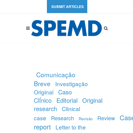
SUBMIT ARTICLES
Comunicação
Breve
Investigação
Caso
Original
ClÍnico
Editorial
Original
research
Clinical
Cas
case
Research
Review
Revisão
report
Letter to the