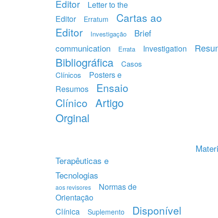
Editor
Letter to the
Cartas ao
Editor
Erratum
Editor
Brief
Investigação
Resu
communication
Investigation
Errata
Bibliográfica
Casos
Posters e
Clínicos
Ensaio
Resumos
Artigo
Clínico
Orginal
Materi
Terapêuticas e
Tecnologias
Normas de
aos revisores
Orientação
Disponível
Clínica
Suplemento