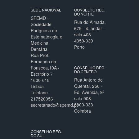
SEDE NACIONAL
CONSELHO REG.
DO NORTE
SPEMD -
Rua do Almada,
Sociedade
679 - 4. andar -
Portguesa de
sala 403
Estomatologia e
4050-039
Medicina
Porto
Dentária
Rua Prof.
Fernando da
Fonseca,10A -
CONSELHO REG.
DO CENTRO
Escritório 7
Rua Antero de
1600-618
Quental, 256 -
Lisboa
Ed. Avenida, 9º
Telefone
sala 908
217520056
3000-033
secretariado@spemd.pt
Coimbra
CONSELHO REG.
DO SUL