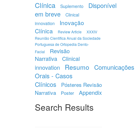
Clínica
Disponível
Suplemento
em breve
Clinical
Inovação
innovation
Clínica
Review Article
XXXIV
Reunião Científica Anual da Sociedade
Portuguesa de Ortopedia Dento-
Revisão
Facial
Narrativa
Clinical
Resumo
Comunicações
innovation
Orais - Casos
Clínicos
Pósteres Revisão
Appendix
Narrativa
Poster
Search Results