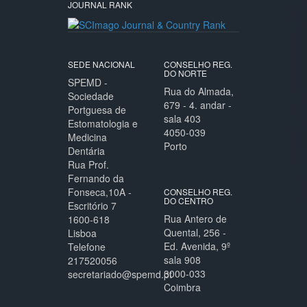
JOURNAL RANK
SEDE NACIONAL
CONSELHO REG.
DO NORTE
SPEMD -
Rua do Almada,
Sociedade
679 - 4. andar -
Portguesa de
sala 403
Estomatologia e
4050-039
Medicina
Porto
Dentária
Rua Prof.
Fernando da
Fonseca,10A -
CONSELHO REG.
DO CENTRO
Escritório 7
Rua Antero de
1600-618
Quental, 256 -
Lisboa
Ed. Avenida, 9º
Telefone
sala 908
217520056
3000-033
secretariado@spemd.pt
Coimbra