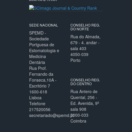
SEDE NACIONAL
CONSELHO REG.
DO NORTE
SPEMD -
Rua do Almada,
Sociedade
679 - 4. andar -
Portguesa de
sala 403
Estomatologia e
4050-039
Medicina
Porto
Dentária
Rua Prof.
Fernando da
Fonseca,10A -
CONSELHO REG.
DO CENTRO
Escritório 7
Rua Antero de
1600-618
Quental, 256 -
Lisboa
Ed. Avenida, 9º
Telefone
sala 908
217520056
3000-033
secretariado@spemd.pt
Coimbra