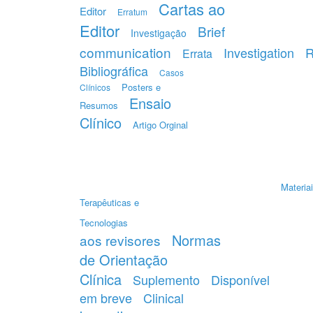
Cartas ao
Editor
Erratum
Editor
Brief
Investigação
communication
Investigation
R
Errata
Bibliográfica
Casos
Posters e
Clínicos
Ensaio
Resumos
Clínico
Artigo Orginal
Materiai
Terapêuticas e
Tecnologias
Normas
aos revisores
de Orientação
Clínica
Suplemento
Disponível
em breve
Clinical