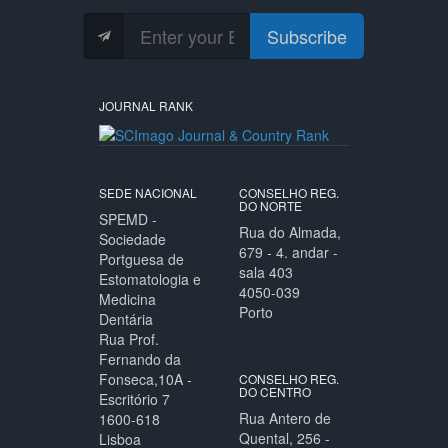
Subscribe
JOURNAL RANK
SEDE NACIONAL
CONSELHO REG.
DO NORTE
SPEMD -
Rua do Almada,
Sociedade
679 - 4. andar -
Portguesa de
sala 403
Estomatologia e
4050-039
Medicina
Porto
Dentária
Rua Prof.
Fernando da
Fonseca,10A -
CONSELHO REG.
DO CENTRO
Escritório 7
Rua Antero de
1600-618
Quental, 256 -
Lisboa