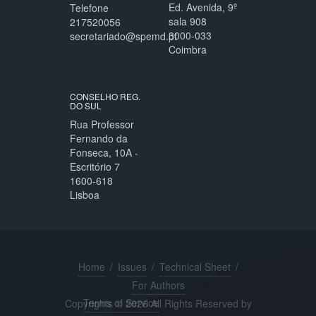
Ed. Avenida, 9º
Telefone
sala 908
217520056
3000-033
secretariado@spemd.pt
Coimbra
CONSELHO REG.
DO SUL
Rua Professor
Fernando da
Fonseca, 10A -
Escritório 7
1600-618
Lisboa
Home
/
Issues
/
Technical Sheet
/
For Authors
Terms of Service
Copyrights © 2026 All Rights Reserved by