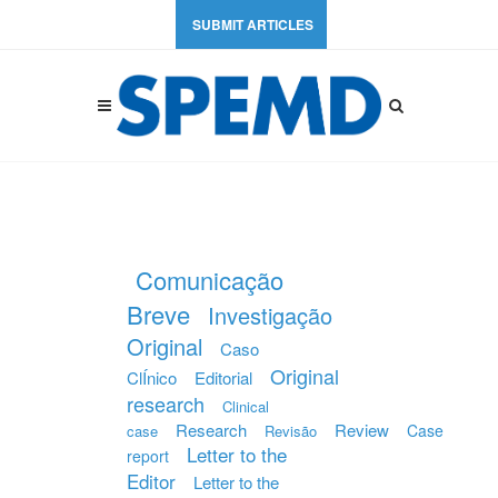
SUBMIT ARTICLES
Comunicação
Breve
Investigação
Original
Caso
Original
ClÍnico
Editorial
research
Clinical
Research
Review
Case
case
Revisão
Letter to the
report
Editor
Letter to the