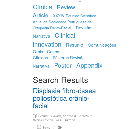
Clínica
Review
Article
XXXIV Reunião Científica
Anual da Sociedade Portuguesa de
Revisão
Ortopedia Dento-Facial
Clinical
Narrativa
innovation
Resumo
Comunicações
Orais - Casos
Clínicos
Pósteres Revisão
Appendix
Poster
Narrativa
Search Results
Displasia fibro-óssea
poliostótica crânio-
facial
Cecília F. Caldas, Fátima B. Barreto, J.
Décio Ferreira, Ivo A. Furtado
89-92