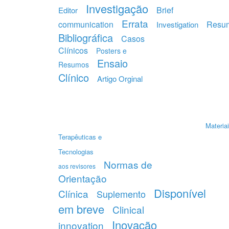
Investigação
Brief
Editor
Errata
communication
Resu
Investigation
Bibliográfica
Casos
Clínicos
Posters e
Ensaio
Resumos
Clínico
Artigo Orginal
Materiai
Terapêuticas e
Tecnologias
Normas de
aos revisores
Orientação
Disponível
Clínica
Suplemento
em breve
Clinical
Inovação
innovation