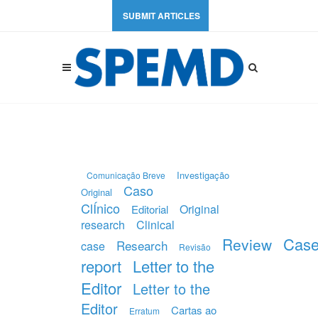
SUBMIT ARTICLES
Investigação
Comunicação Breve
Caso
Original
ClÍnico
Original
Editorial
research
Clinical
Cas
Review
Research
case
Revisão
report
Letter to the
Editor
Letter to the
Editor
Cartas ao
Erratum