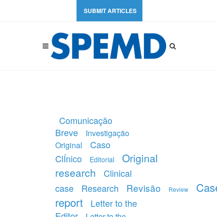
SUBMIT ARTICLES
Comunicação
Breve
Investigação
Caso
Original
Original
ClÍnico
Editorial
research
Clinical
Cas
Revisão
case
Research
Review
report
Letter to the
Editor
Letter to the