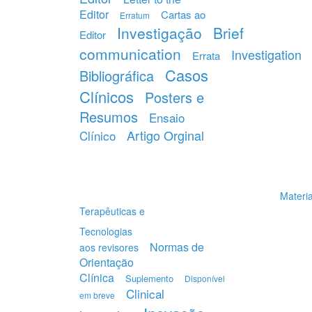
Editor
Cartas ao
Erratum
Investigação
Brief
Editor
communication
Investigation
Errata
Casos
Bibliográfica
Clínicos
Posters e
Resumos
Ensaio
Artigo Orginal
Clínico
Materia
Terapêuticas e
Tecnologias
Normas de
aos revisores
Orientação
Clínica
Suplemento
Disponível
Clinical
em breve