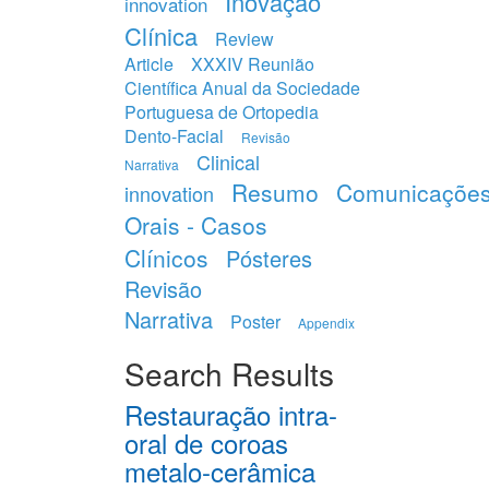
Inovação
innovation
Clínica
Review
Article
XXXIV Reunião
Científica Anual da Sociedade
Portuguesa de Ortopedia
Dento-Facial
Revisão
Clinical
Narrativa
Resumo
Comunicaçõe
innovation
Orais - Casos
Clínicos
Pósteres
Revisão
Narrativa
Poster
Appendix
Search Results
Restauração intra-
oral de coroas
metalo-cerâmica