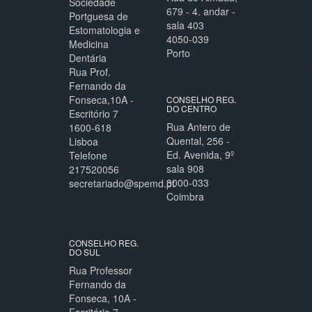
Sociedade
679 - 4. andar -
Portguesa de
sala 403
Estomatologia e
4050-039
Medicina
Porto
Dentária
Rua Prof.
Fernando da
Fonseca,10A -
CONSELHO REG.
DO CENTRO
Escritório 7
Rua Antero de
1600-618
Quental, 256 -
Lisboa
Ed. Avenida, 9º
Telefone
sala 908
217520056
3000-033
secretariado@spemd.pt
Coimbra
CONSELHO REG.
DO SUL
Rua Professor
Fernando da
Fonseca, 10A -
Escritório 7