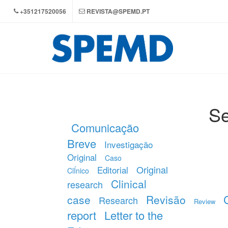
+351217520056
REVISTA@SPEMD.PT
Se
Comunicação
Breve
Investigação
Original
Caso
Original
Editorial
ClÍnico
Clinical
research
case
Revisão
Research
Review
report
Letter to the