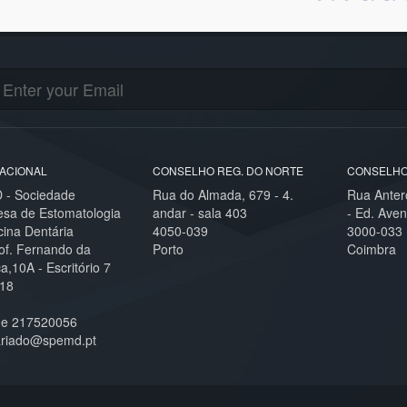
ACIONAL
CONSELHO REG. DO NORTE
CONSELHO
- Sociedade
Rua do Almada, 679 - 4.
Rua Anter
esa de Estomatologia
andar - sala 403
- Ed. Aven
cina Dentária
4050-039
3000-033
of. Fernando da
Porto
Coimbra
,10A - Escritório 7
18
ne 217520056
ariado@spemd.pt