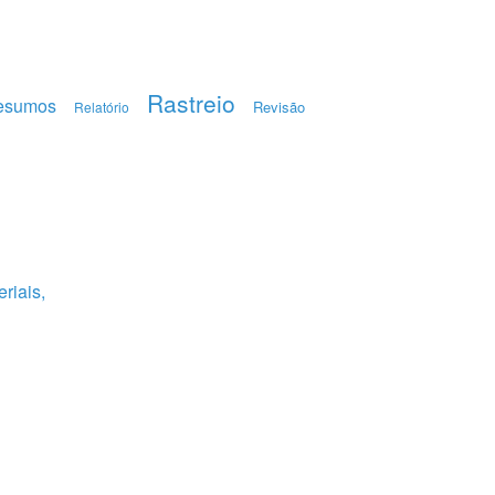
Rastreio
esumos
Revisão
Relatório
riais,