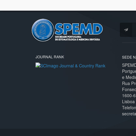
JOURNAL RANK
SEDE N
SPEMD 
Portgu
e Medi
Rua Pr
Fonseca
1600-6
Lisboa
Telefo
secret