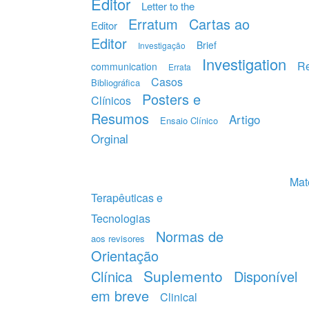
Editor
Letter to the
Erratum
Cartas ao
Editor
Editor
Brief
Investigação
Investigation
R
communication
Errata
Casos
Bibliográfica
Posters e
Clínicos
Resumos
Artigo
Ensaio Clínico
Orginal
Mate
Terapêuticas e
Tecnologias
Normas de
aos revisores
Orientação
Suplemento
Clínica
Disponível
em breve
Clinical