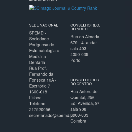
SEDE NACIONAL
CONSELHO REG.
DO NORTE
SPEMD -
Rua do Almada,
Sociedade
679 - 4. andar -
Portguesa de
sala 403
Estomatologia e
4050-039
Medicina
Porto
Dentária
Rua Prof.
Fernando da
Fonseca,10A -
CONSELHO REG.
DO CENTRO
Escritório 7
Rua Antero de
1600-618
Quental, 256 -
Lisboa
Ed. Avenida, 9º
Telefone
sala 908
217520056
3000-033
secretariado@spemd.pt
Coimbra