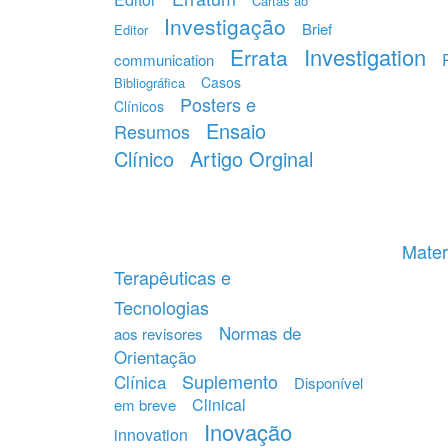
Cartas ao
Investigação
Brief
Editor
Investigation
Errata
communication
Casos
Bibliográfica
Posters e
Clínicos
Ensaio
Resumos
Clínico
Artigo Orginal
Mater
Terapêuticas e
Tecnologias
Normas de
aos revisores
Orientação
Suplemento
Clínica
Disponível
Clinical
em breve
Inovação
innovation