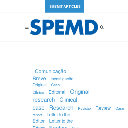
SUBMIT ARTICLES
Comunicação
Breve
Investigação
Original
Caso
Original
Editorial
ClÍnico
research
Clinical
case
Research
Review
Case
Revisão
Letter to the
report
Editor
Letter to the
Erratum
Editor