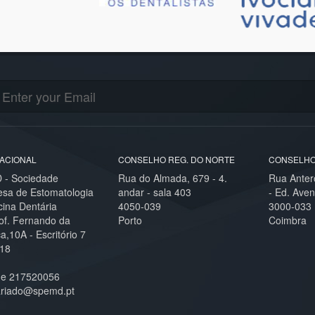
ACIONAL
CONSELHO REG. DO NORTE
CONSELHO
- Sociedade
Rua do Almada, 679 - 4.
Rua Anter
esa de Estomatologia
andar - sala 403
- Ed. Aven
cina Dentária
4050-039
3000-033
of. Fernando da
Porto
Coimbra
,10A - Escritório 7
18
ne 217520056
ariado@spemd.pt