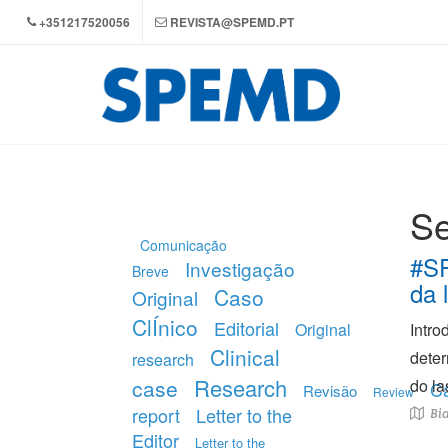
+351217520056
REVISTA@SPEMD.PT
Se
Comunicação
#SP
Investigação
Breve
da l
Caso
Original
ClÍnico
Editorial
Original
Intro
Clinical
deter
research
Research
case
do la
C
Revisão
Review
report
Letter to the
Bia
Editor
Letter to the