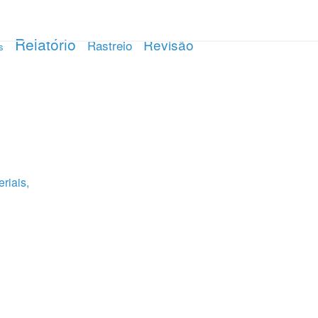
Relatório
Revisão
Rastreio
s
riais,