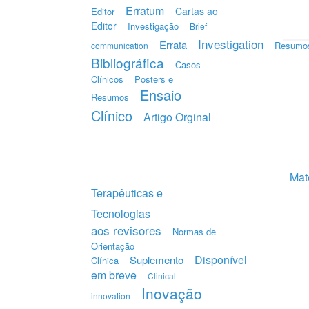
Erratum
Cartas ao
Editor
Editor
Investigação
Brief
Investigation
Errata
Resumo
communication
Bibliográfica
Casos
Clínicos
Posters e
Ensaio
Resumos
Clínico
Artigo Orginal
Mate
Terapêuticas e
Tecnologias
aos revisores
Normas de
Orientação
Disponível
Suplemento
Clínica
em breve
Clinical
Inovação
innovation