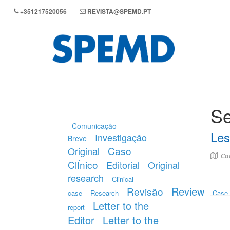
+351217520056
REVISTA@SPEMD.PT
Se
Comunicação
Les
Investigação
Breve
Caso
Original
Car
ClÍnico
Editorial
Original
research
Clinical
Review
Revisão
case
Research
Case
Letter to the
report
Editor
Letter to the