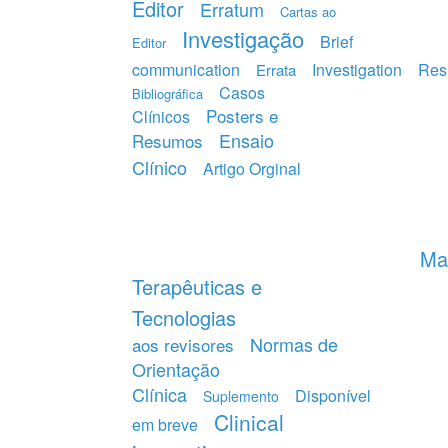
Editor
Erratum
Cartas ao
Investigação
Brief
Editor
communication
Investigation
Res
Errata
Casos
Bibliográfica
Posters e
Clínicos
Ensaio
Resumos
Clínico
Artigo Orginal
Mat
Terapêuticas e
Tecnologias
Normas de
aos revisores
Orientação
Clínica
Disponível
Suplemento
Clinical
em breve