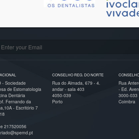
ACIONAL
CONSELHO REG. DO NORTE
CONSELHO
- Sociedade
Rua do Almada, 679 - 4.
Rua Anter
esa de Estomatologia
andar - sala 403
- Ed. Aven
cina Dentária
4050-039
3000-033
of. Fernando da
Porto
Coimbra
,10A - Escritório 7
18
ne 217520056
ariado@spemd.pt