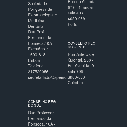
Rua do Almada,
Sociedade
679 - 4. andar -
Portguesa de
sala 403
Estomatologia e
4050-039
Medicina
Porto
Dentária
Rua Prof.
Fernando da
Fonseca,10A -
CONSELHO REG.
DO CENTRO
Escritório 7
Rua Antero de
1600-618
Quental, 256 -
Lisboa
Ed. Avenida, 9º
Telefone
sala 908
217520056
3000-033
secretariado@spemd.pt
Coimbra
CONSELHO REG.
DO SUL
Rua Professor
Fernando da
Fonseca, 10A -