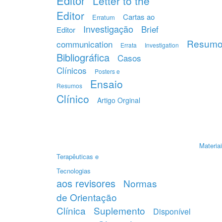
Editor
Letter to the
Editor
Cartas ao
Erratum
Investigação
Brief
Editor
Resum
communication
Errata
Investigation
Bibliográfica
Casos
Clínicos
Posters e
Ensaio
Resumos
Clínico
Artigo Orginal
Materiai
Terapêuticas e
Tecnologias
aos revisores
Normas
de Orientação
Clínica
Suplemento
Disponível