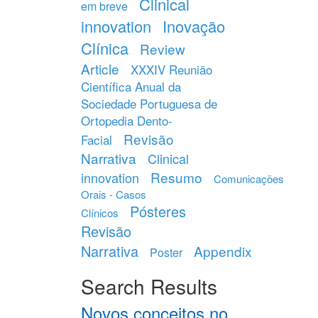
Clinical
em breve
innovation
Inovação
Clínica
Review
Article
XXXIV Reunião
Científica Anual da
Sociedade Portuguesa de
Ortopedia Dento-
Revisão
Facial
Narrativa
Clinical
Resumo
innovation
Comunicações
Orais - Casos
Pósteres
Clínicos
Revisão
Narrativa
Appendix
Poster
Search Results
Novos conceitos no