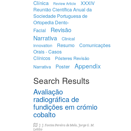
Clínica
XXXIV
Review Article
Reunião Científica Anual da
Sociedade Portuguesa de
Ortopedia Dento-
Revisão
Facial
Narrativa
Clinical
Resumo
Comunicações
innovation
Orais - Casos
Clínicos
Pósteres Revisão
Appendix
Poster
Narrativa
Search Results
Avaliação
radiográfica de
fundições em crómio
cobalto
J. J. Fontes Pereira de Melo, Jorge G. M.
Leitão