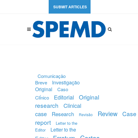
SUBMIT ARTICLES
Comunicação
Investigação
Breve
Original
Caso
Original
Editorial
ClÍnico
research
Clinical
Review
Case
case
Research
Revisão
report
Letter to the
Letter to the
Editor
Cartas
Erratum