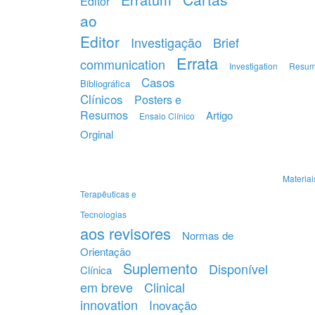
Editor
ao
Editor
Investigação
Brief
Errata
communication
Investigation
Resu
Casos
Bibliográfica
Clínicos
Posters e
Resumos
Artigo
Ensaio Clínico
Orginal
Materiai
Terapêuticas e
Tecnologias
aos revisores
Normas de
Orientação
Suplemento
Disponível
Clínica
em breve
Clinical
innovation
Inovação